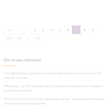
<<
<
...
2
3
4
5
6
7
8
9
10
11
>
>>
Последни објавени
Сè помалубројни, постари и понеисправни автобуси во кои се возат сè
помалку патници
„Инјекција“ од 112 милиони евра од Владата за општините во годината
на локалните избори
Милионски загуби, долгови и блокирани сметки - финансиски биланси на
локалните јавни претпријатија