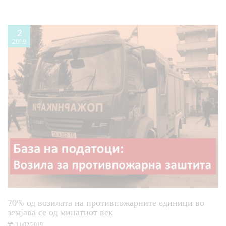
2
2019
70% од возилата на противпожарните единици во
земјава се од минатиот век
11/02/2019