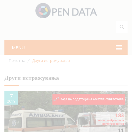
MENU
Почетна
Други истражувања
Други истражувања
7
2019