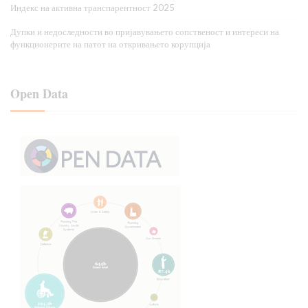
Индекс на активна транспарентност 2025
Дупки и недоследности во пријавувањето сопственост и интереси на
функционерите на патот на откривањето корупција
Open Data