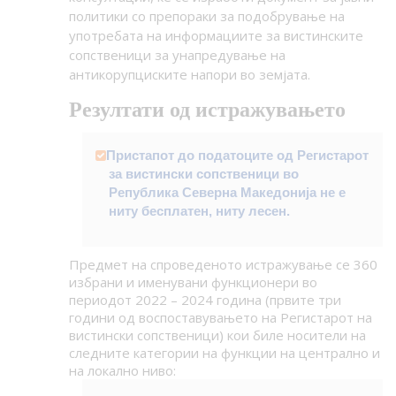
политики со препораки за подобрување на
употребата на информациите за вистинските
сопственици за унапредување на
антикорупциските напори во земјата.
Резултати од истражувањето
Пристапот до податоците од Регистарот
за вистински сопственици во
Република Северна Македонија не е
ниту бесплатен, ниту лесен.
Предмет на спроведеното истражување се 360
избрани и именувани функционери во
периодот 2022 – 2024 година (првите три
години од воспоставувањето на Регистарот на
вистински сопственици) кои биле носители на
следните категории на функции на централно и
на локално ниво: