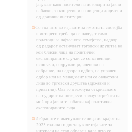
јавуваат како носители на договори за јавни
набавки, за концесии и на лиценци доделени
од државни институции.
Со тоа што во изјавите за имотната состојба
и интереси треба да се наведат само
податоци за најтесното семејство, надвор
од радарот остануваат трговски друштва во
кои
блиски лица на политички
експонираните случаи се сопственици,
основачи, содружници, членови на
собрание, на надзорен одбор, на управен
одбор или на менаџмент или се овластени
лица во трговски друштва (државни и
приватни). Ова го отежнува откривањето
на
судирот на интереси и злоупотребата на
моќ при јавните набавки кај политички
експонираните лица.
Избраните и именуваните лица до крајот на
2023 година ги доставувале изјавите за
интереси на стар образец, каде што се