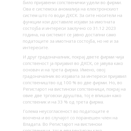
било пријавени сопственички удели во фирми.
Ова е системска аномалија на електронскиот
систем што го води ДКСК. За сите носители на
функции кои доставиле изјави за имотната
состојба и интереси заклучно со 31.12 2023
година, на системот се јавно достапни само
податоците за имотната состојба, но не и за
интересите.
И друг градоначалник, покрај двете фирми чија
сопственост ја пријавил во ДКСК, се јавува како
основач и на трета фирма. Имено, овој
градоначалник во изјавата за интереси пријавил
сопствеништво од 100 % во две фирми. Но, во
Регистарот на вистински сопственици, покрај на
овие две трговски друштва, тој е впишан како
сопственик и на 33 % од трета фирма.
Голема неусогласеност во податоците е
воочена и во случајот со поранешен член на
Владата. Во Регистарот на вистински
сопственици, тој е евидентиран како