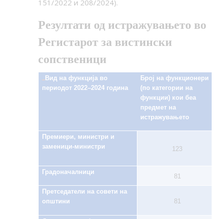
151/2022 и 208/2024).
Резултати од истражувањето во
Регистарот за вистински
сопственици
Вид на функција во
Број на функционери
периодот 2022–2024 година
(по категории на
функции) кои беа
предмет на
истражувањето
Премиери, министри и
заменици-министри
123
Градоначалници
81
Претседатели на совети на
општини
81