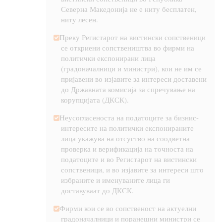
Северна Македонија не е ниту бесплатен,
ниту лесен.
Преку Регистарот на вистински сопственици
се откриени сопствеништва во фирми на
политички експонирани лица
(градоначалници и министри), кои не им се
пријавени во изјавите за интереси доставени
до Државната комисија за спречување на
корупцијата (ДКСК).
Неусогласеноста на податоците за бизнис-
интересите на политички експонираните
лица укажува на отсуство на соодветна
проверка и верификација на точноста на
податоците и во Регистарот на вистински
сопственици, и во изјавите за интереси што
избраните и именуваните лица ги
доставуваат до ДКСК.
Фирми кои се во сопственост на актуелни
градоначалници и поранешни министри се