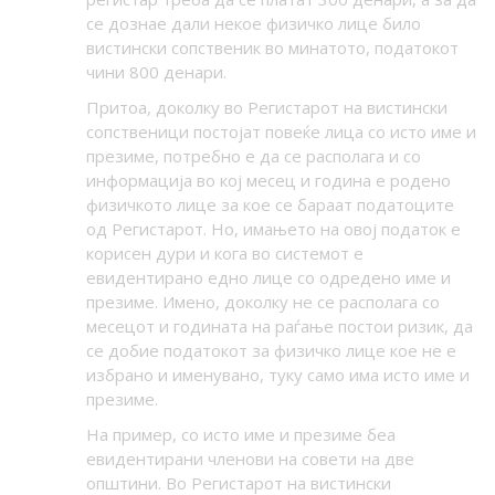
се дознае дали некое физичко лице било
вистински сопственик во минатото, податокот
чини 800 денари.
Притоа, доколку во Регистарот на вистински
сопственици постојат повеќе лица со исто име и
презиме, потребно е да се располага и со
информација во кој месец и година е родено
физичкото лице за кое се бараат податоците
од Регистарот. Но, имањето на овој податок е
корисен дури и кога во системот е
евидентирано едно лице со одредено име и
презиме. Имено, доколку не се располага со
месецот и годината на раѓање постои ризик, да
се добие податокот за физичко лице кое не е
избрано и именувано, туку само има исто име и
презиме.
На пример, со исто име и презиме беа
евидентирани членови на совети на две
општини. Во Регистарот на вистински