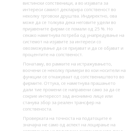
вистински сопственици, а во изјавата за
интереси самиот декларира сопственост во
неколку трговски друштва. Индиректно, ова
може да се толкува дека неговите удели во
пријавените фирми се помали од 25 %. Но
секако наметнува потреба од унапредување на
системот на изјавите за интереси со
овозможување да се пријават и да се објават и
процентите на сопственост.
Понатаму, в
о рамките на истражувањето,
воочени се неколку примери во кои носители на
функции се откажуваат од сопствеништвото во
фирмите. Оттука, се наметнува прашањето
дали тие промени се направени само за да се
сокрие интересот зад анонимно лице или
станува збор за реален трансфер на
сопственоста.
Проверката на точноста на податоците е
значајна не само од аспект на лоцирање на