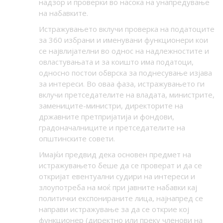
надзор и проверки во насока на унапредување
на набавките.
Истражувањето вклучи проверка на податоците
за 360 избрани и именувани функционери кои
се највлијателни во однос на надлежностите и
овластувањата и за коишто има податоци,
односно постои обврска за поднесување изјава
за интереси. Во оваа фаза, истражувањето ги
вклучи претседателите на владата, министрите,
замениците-министри, директорите на
државните претпријатија и фондови,
градоначалниците и претседателите на
општинските совети.
Имајќи предвид дека основен предмет на
истражувањето беше да се проверат и да се
откријат евентуални судири на интереси и
злоупотреба на моќ при јавните набавки кај
политички експонираните лица, најнапред се
направи истражување за да се открие кој
функционер (директно или преку членови на