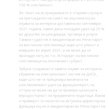
100 % сопственост.
Во текот на истражувањето е откриен случај и
на претседател на совет на општина кој во
изјавата за интереси доставена во септември
2021 година, навел дека поседува удел од 25 %
во друштво за шпедиција, трговија и услуги.
Таквиот удел не е евидентиран во Регистарот
на вистински сопственици каде што уписот е
извршен во април 2021, а не може да се
пронајде ниту во т.н. Историјат на вистински
сопственици на посочениот субјект.
Забуна создаваат и самите изјави за интереси
објавени на електронскиот систем на ДКСК,
каде што не се прецизира
висината на
сопственичкиот удел на функционерот, па
оттука не може ни да се провери целосната
веродостојност на пријавените податоци. Ваков
е примерот со носител на актуелна директорска
функција кој не е евидентиран во Регистарот на