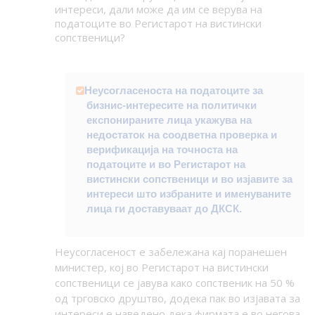
интереси, дали може да им се верува на
податоците во Регистарот на вистински
сопственици?
Неусогласеноста на податоците за
бизнис-интересите на политички
експонираните лица укажува на
недостаток на соодветна проверка и
верификација на точноста на
податоците и во Регистарот на
вистински сопственици и во изјавите за
интереси што избраните и именуваните
лица ги доставуваат до ДКСК.
Неусогласеност е забележана кај поранешен
министер, кој во Регистарот на вистински
сопственици се јавува како сопственик на 50 %
од трговско друштво, додека пак во изјавата за
интереси е наведено дека фирмата е во негова