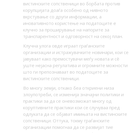
вистинските сопственици во борбата против
корупцијата доаѓа особено од нивното
вкрстување со други информации, а
иновативното користење на податоците е
клучно за проширување на напорите за
транспарентност и одговорност на секој план.
Клучна улога овде играат граѓанските
организации и истражувачките новинари, кои се
јавуваат како премостувачи меѓу новата и сè
уште нејасна регулатива и огромните можности
што ги препознаваат во податоците за
вистинските сопственици.
Во многу земји, откако беа откриени низа
злоупотреби, се изменија значајни политики и
практики за да се оневозможат многу од
коруптивните практики кои се случуваа пред
одлуката да се објават имињата на вистинските
сопственици. Оттука, токму граѓанските
организации помогнаа да се развијат тие