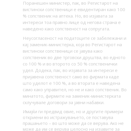
Поранешен министер, пак, во Регистарот на
вистински сопственици е евидентиран како 100
% сопственик на аптека. Но, во изјавата за
интереси тоа правно лице од негова страна е
наведено како сопственост на сопругата.
Неусогласеност на податоците се забележани и
кај заменик-министерка, која во Регистарот на
вистински сопственици се јавува како
сопственик во две трговски друштва, во едното
со 100 % и во второто со 50 % сопственички
удел. Додека, пак, во изјавата за интереси е
пријавена сопственост само во фирмата каде
што уделот е 100 %, а во втората е наведена
само како управител, но не и како сопственик. Во
минатото, фирмите на заменик-министерката
склучувале договори за јавни набавки.
Имајќи ги предвид овие, но и другите примери
откриени во истражувањето, се поставува
прашањето – во што може да се верува. Ако не
може да им се верува целосно на изјавите за