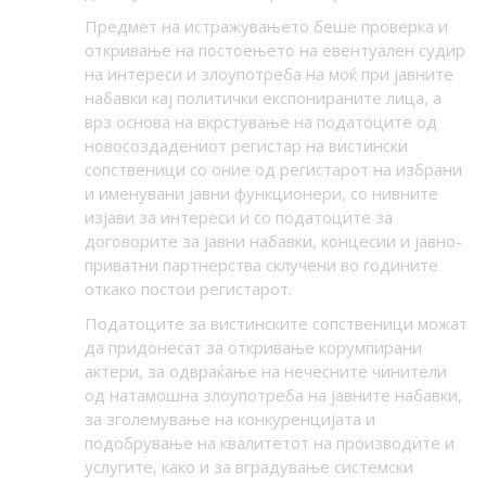
Предмет на истражувањето беше проверка и
откривање на постоењето на евентуален судир
на интереси и злоупотреба на моќ при јавните
набавки кај политички експонираните лица, а
врз основа на вкрстување на податоците од
новосоздадениот регистар на вистински
сопственици со оние од регистарот на избрани
и именувани јавни функционери, со нивните
изјави за интереси и со податоците за
договорите за јавни набавки, концесии и јавно-
приватни партнерства склучени во годините
откако постои регистарот.
Податоците за вистинските сопственици можат
да придонесат за откривање корумпирани
актери, за одвраќање на нечесните чинители
од натамошна злоупотреба на јавните набавки,
за зголемување на конкуренцијата и
подобрување на квалитетот на производите и
услугите, како и за вградување системски