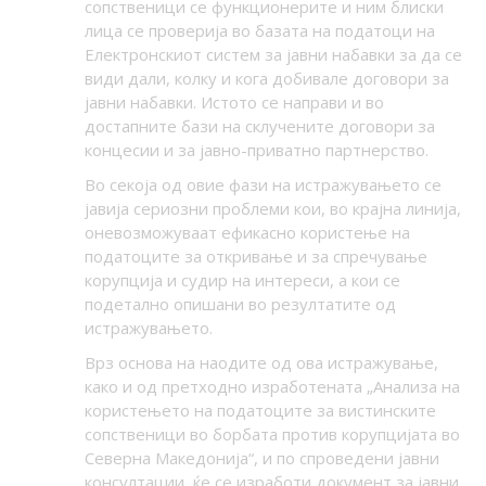
сопственици се функционерите и ним блиски
лица се проверија во базата на податоци на
Електронскиот систем за јавни набавки за да се
види дали, колку и кога добивале договори за
јавни набавки. Истото се направи и во
достапните бази на склучените договори за
концесии и за јавно-приватно партнерство.
Во секоја од овие фази на истражувањето се
јавија сериозни проблеми кои, во крајна линија,
оневозможуваат ефикасно користење на
податоците за откривање и за спречување
корупција и судир на интереси, а кои се
подетално опишани во резултатите од
истражувањето.
Врз основа на наодите од ова истражување,
како и од претходно изработената „Анализа на
користењето на податоците за вистинските
сопственици во борбата против корупцијата во
Северна Македонија“, и по спроведени јавни
консултации, ќе се изработи документ за јавни