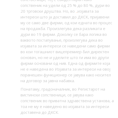
сопственик на удели од 25 % до 80 %, дури во
20 трговски друштва. Но, во
изјавата за
интереси што ја доставил до ДКСК, пријавени
му се само две фирми, од кои едната во процес
на продажба. Произлегува дека разликата е
дури во 19 фирми. Доколку се бара логика во
ваквото постапување, произлегува дека во
изјавата за интереси се наведени само фирми
во кои тогашниот вицепремиер бил директен
основач, но не и уделите што ги има во други
фирми основани од нив. Една од фирмите која
не е наведена во Изјавата за интереси на овој
поранешен функционер се јавува како носител
на договор за јавна набавка.
Понатаму, градоначалник, во Регистарот на
вистински сопственици, се јавува како
сопственик во приватна здравствена установа, а
тоа не му е наведено во изјавата за интереси
доставена до ДКСК.