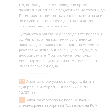
Но, истражувањето спроведено преку
паралелна анализа на податоците доставени до
Регистарот на вистински сопственици и на оние
во изјавите за интереси доставени до ДКСК
откриваат неусогласености.
Деталната анализа на обезбедените податоци
од Регистарот на вистински сопственици
покажува дека како сопственици на фирми се
јавуваат 41 лице, односно 12,1 % од вкупно
анализираните. Притоа, оние политички
експонирани лица што имаат фирми најчесто
имаат повеќе од една.
[1]
Закон за спречување на корупцијата и
судирот на интереси (Сл. весник на РМ
12/2019).
[2]
Закон за спречување перење пари и
финансирање тероризам (Сл. весник на РСМ