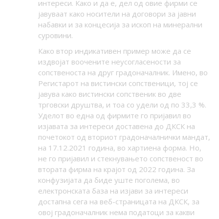
интереси. Како и да е, дел од овие фирми се
јавуваат како носители на договори за јавни
набавки и за концесија за ископ на минерални
суровини.
Како втор индикативен пример може да се
издвојат воочените неусогласености за
сопственоста на друг градоначалник. Имено, во
Регистарот на вистински сопственици, тој се
јавува како вистински сопственик во две
трговски друштва, и тоа со удели од по 33,3 %.
Уделот во една од фирмите го пријавил во
изјавата за интереси доставена до ДКСК на
почетокот од вториот градоначалнички мандат,
на 17.12.2021 година, во хартиена форма. Но,
не го пријавил и стекнувањето сопственост во
втората фирма на крајот од 2022 година. За
конфузијата да биде уште поголема, во
електронската база на изјави за интереси
достапна сега на веб-страницата на ДКСК, за
овој градоначалник нема податоци за какви