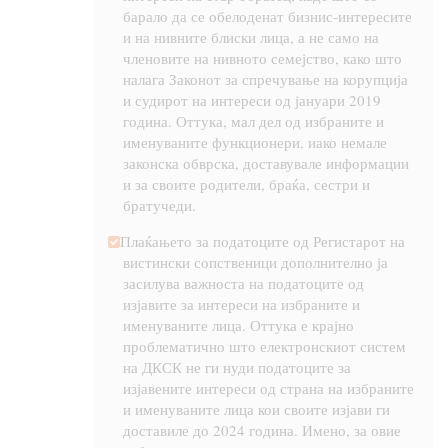
барало да се обелоденат бизнис-интересите
и на нивните блиски лица, а не само на
членовите на нивното семејство, како што
налага Законот за спречување на корупција
и судирот на интереси од јануари 2019
година. Оттука, мал дел од избраните и
именуваните функционери, иако немале
законска обврска, доставувале информации
и за своите родители, браќа, сестри и
братучеди.
Плаќањето за податоците од Регистарот на
вистински сопственици дополнително ја
засилува важноста на податоците од
изјавите за интереси на избраните и
именуваните лица. Оттука е крајно
проблематично што електронскиот систем
на ДКСК не ги нуди податоците за
изјавените интереси од страна на избраните
и именуваните лица кои своите изјави ги
доставиле до 2024 година. Имено, за овие