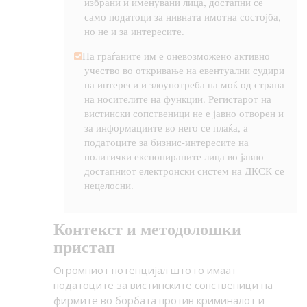
избрани и именувани лица, достапни се
само податоци за нивната имотна состојба,
но не и за интересите.
На граѓаните им е оневозможено активно
учество во откривање на евентуални судири
на интереси и злоупотреба на моќ од страна
на носителите на функции. Регистарот на
вистински сопственици не е јавно отворен и
за информациите во него се плаќа, а
податоците за бизнис-интересите на
политички експонираните лица во јавно
достапниот електронски систем на ДКСК се
нецелосни.
Контекст и методолошки
пристап
Огромниот потенцијал што го имаат
податоците за вистинските сопственици на
фирмите во борбата против криминалот и