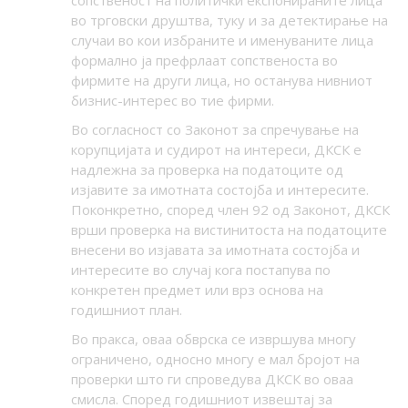
сопственост на политички експонираните лица
во трговски друштва, туку и за детектирање на
случаи во кои избраните и именуваните лица
формално ја префрлаат сопственоста во
фирмите на други лица, но останува нивниот
бизнис-интерес во тие фирми.
Во согласност со Законот за спречување на
корупцијата и судирот на интереси, ДКСК е
надлежна за проверка на податоците од
изјавите за имотната состојба и интересите.
Поконкретно, според член 92 од Законот, ДКСК
врши проверка на вистинитоста на податоците
внесени во изјавата за имотната состојба и
интересите во случај кога постапува по
конкретен предмет или врз основа на
годишниот план.
Во пракса, оваа обврска се извршува многу
ограничено, односно многу е мал бројот на
проверки што ги спроведува ДКСК во оваа
смисла. Според годишниот извештај за