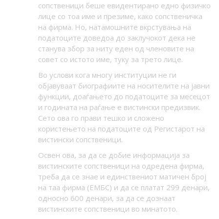
сопственици беше евидентирано едно физичко
лице со тоа име и презиме, како сопственичка
на фирма. Но, натамошните вкрстувања на
податоците доведоа до заклучокот дека не
станува збор за ниту еден од членовите на
совет со истото име, туку за трето лице.
Во услови кога многу институции не ги
објавуваат биографиите на носителите на јавни
функции, доаѓањето до податоците за месецот
и годината на раѓање е вистински предизвик.
Сето ова го прави тешко и сложено
користењето на податоците од Регистарот на
вистински сопственици.
Освен ова, за да се добие информација за
вистинските сопственици на одредена фирма,
треба да се знае и
единствениот матичен број
на таа фирма (ЕМБС) и да се платат 299 денари,
односно 600 денари, за да се дознаат
вистинските сопственици во минатото.