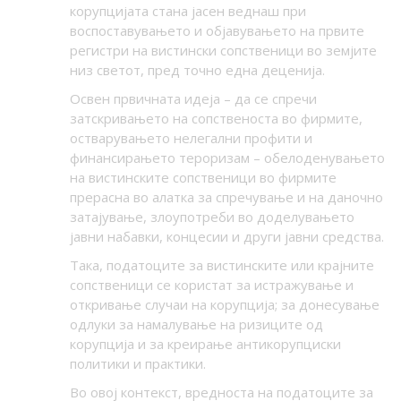
корупцијата стана јасен веднаш при
воспоставувањето и објавувањето на првите
регистри на вистински сопственици во земјите
низ светот, пред точно една деценија.
Освен првичната идеја – да се спречи
затскривањето на сопственоста во фирмите,
остварувањето нелегални профити и
финансирањето тероризам – обелоденувањето
на вистинските сопственици во фирмите
прерасна во алатка за спречување и на даночно
затајување, злоупотреби во доделувањето
јавни набавки, концесии и други јавни средства.
Така, податоците за вистинските или крајните
сопственици се користат за истражување и
откривање случаи на корупција; за донесување
одлуки за намалување на ризиците од
корупција и за креирање антикорупциски
политики и практики.
Во овој контекст, вредноста на податоците за