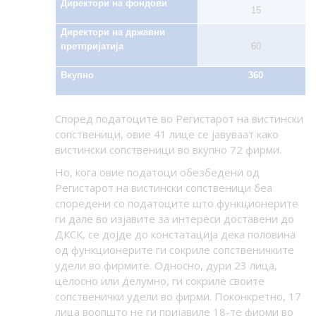
Директори на фондови
15
Директори на државни
претпријатија
60
Вкупно
360
Според податоците во Регистарот на вистински
сопственици, овие 41 лице се јавуваат како
вистински сопственици во вкупно 72 фирми.
Но, кога овие податоци обезбедени од
Регистарот на вистински сопственици беа
споредени со податоците што функционерите
ги дале во изјавите за интереси доставени до
ДКСК, се дојде до констатација дека половина
од функционерите ги сокриле сопственичките
удели во фирмите. Односно, дури 23 лица,
целосно или делумно, ги сокриле своите
сопственички удели во фирми. Поконкретно, 17
лица воопшто не ги пријавиле 18-те фирми во