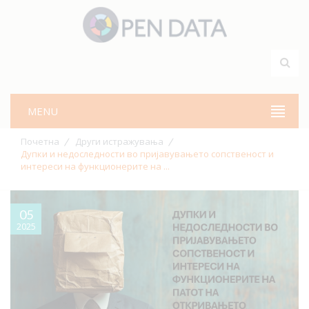
MENU
Почетна
Други истражувања
Дупки и недоследности во пријавувањето сопственост и
интереси на функционерите на ...
05
2025