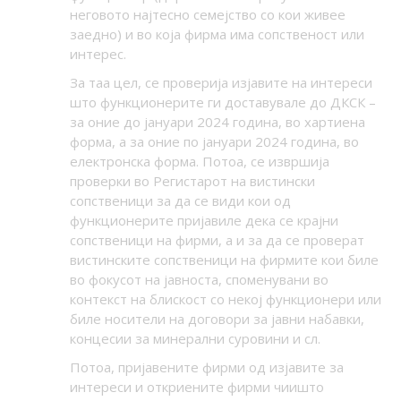
неговото најтесно семејство со кои живее
заедно) и во која фирма има сопственост или
интерес.
За таа цел, се проверија изјавите на интереси
што функционерите ги доставувале до ДКСК –
за оние до јануари 2024 година, во хартиена
форма, а за оние по јануари 2024 година, во
електронска форма. Потоа, се извршија
проверки во Регистарот на вистински
сопственици за да се види кои од
функционерите пријавиле дека се крајни
сопственици на фирми, а и за да се проверат
вистинските сопственици на фирмите кои биле
во фокусот на јавноста, споменувани во
контекст на блискост со некој функционери или
биле носители на договори за јавни набавки,
концесии за минерални суровини и сл.
Потоа, пријавените фирми од изјавите за
интереси и откриените фирми чиишто