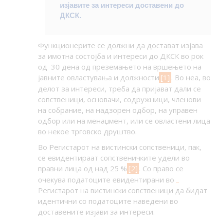
изјавите за интереси доставени до
ДКСК.
Функционерите се должни да достават изјава
за имотна состојба и интереси до ДКСК во рок
од 30 дена од преземањето на вршењето на
јавните овластувања и должности
[1]
. Во неа, во
делот за интереси, треба да пријават дали се
сопственици, основачи, содружници, членови
на собрание, на надзорен одбор, на управен
одбор или на менаџмент, или се овластени лица
во некое трговско друштво.
Во Регистарот на вистински сопственици, пак,
се евидентираат сопственичките удели во
правни лица од над 25 %
[2]
. Со право се
очекува податоците евидентирани во
Регистарот на вистински сопственици да бидат
идентични со податоците наведени во
доставените изјави за интереси.