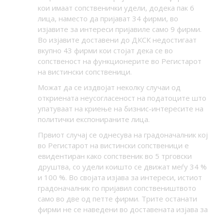
кои имаат сопственички удели, додека пак 6
лица, наместо да пријават 34 фирми, во
изјавите за интереси пријавиле само 9 фирми.
Во изјавите доставени до ДКСК недостигаат
вкупно 43 фирми кои стојат дека се во
сопственост на функционерите во Регистарот
на вистински сопственици.
Можат да се издвојат неколку случаи од
откриената неусогласеност на податоците што
упатуваат на криење на бизнис-интересите на
политички експонираните лица.
Првиот случај се однесува на градоначалник кој
во Регистарот на вистински сопственици е
евидентиран како сопственик во 5 трговски
друштва, со удели коишто се движат меѓу 34 %
и 100 %. Во својата изјава за интереси, истиот
градоначалник го пријавил сопствеништвото
само во две од петте фирми. Трите останати
фирми не се наведени во доставената изјава за