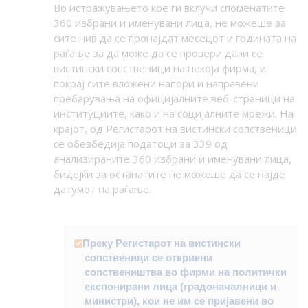
Во истражувањето кое ги вклучи споменатите
360 избрани и именувани лица, не можеше за
сите нив да се пронајдат месецот и годината на
раѓање за да може да се провери дали се
вистински сопственици на некоја фирма, и
покрај сите вложени напори и направени
пребарувања на официјалните веб-страници на
институциите, како и на социјалните мрежи. На
крајот,
од Регистарот на вистински сопственици
се обезбедија податоци за 339 од
анализираните 360 избрани и именувани лица,
бидејќи за останатите не можеше да се најде
датумот на раѓање.
Преку Регистарот на вистински
сопственици се откриени
сопствеништва во фирми на политички
експонирани лица (градоначалници и
министри), кои не им се пријавени во