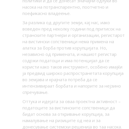
политики и да се донесат значајни одлуки во
насока на потранспарентно, поотчетно и
поефикасно владеење.
За разлика од другите земји, кај нас, иако
воведен пред неколку години под притисок на
странските партнери и организации, регистарот
на вистински сопственици нема примена на
алатка за борба против корупцијата. Но,
независно од примената, и нашиот регистар
содржи податоци и има потенцијал да се
користи како таков инструмент, особено имајќи
ја предвид широко распространетата корупција
во земјава и крајната потреба да се
интензивираат борбата и напорите за нејзино
спречување.
Оттука и идејата за оваа проектна активност –
податоците за вистинските сопственици да
бидат основа за откривање корупција, за
намалување на ризиците од неа и за
донесување системски решенија во таа насока.