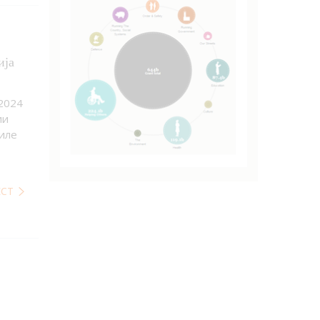
ија
2024
ии
иле
ЕСТ