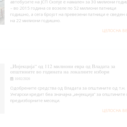
автобусите на ЈСП Скопје е намален за 30 милиони год
– во 2015 година се возеле по 52 милиони патници
годишно, а сега бројот на превезени патници е сведен 
на 22 милиони годишно.
ЦЕЛОСНА В
„Инјекција“ од 112 милиони евра од Владата за
општините во годината на локалните избори
10/02/2026
Одобрените средства од Владата за општините од т.н.
Унгарски кредит беа значајна „инјекција“ за општините 
предизборните месеци.
ЦЕЛОСНА В