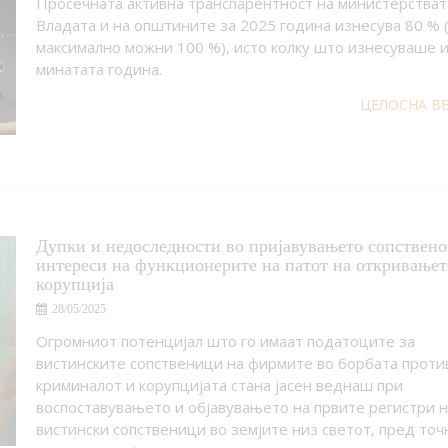
Просечната активна транспарентност на министерствата
Владата и на општините за 2025 година изнесува 80 % 
максимално можни 100 %), исто колку што изнесуваше 
минатата година.
ЦЕЛОСНА В
Дупки и недоследности во пријавувањето сопствено
интереси на функционерите на патот на откривањет
корупција
28/05/2025
Огромниот потенцијал што го имаат податоците за
вистинските сопственици на фирмите во борбата проти
криминалот и корупцијата стана јасен веднаш при
воспоставувањето и објавувањето на првите регистри н
вистински сопственици во земјите низ светот, пред точ