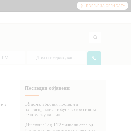
ПОВЕЌЕ ЗА OPEN DATA
а РМ
Други истражувања
Последни објавени
 во
Сè помалубројни, постари и
понеисправни автобуси во кои се возат
сè помалку патници
„Инјекција“ од 112 милиони евра од
Владата за општините во годината на