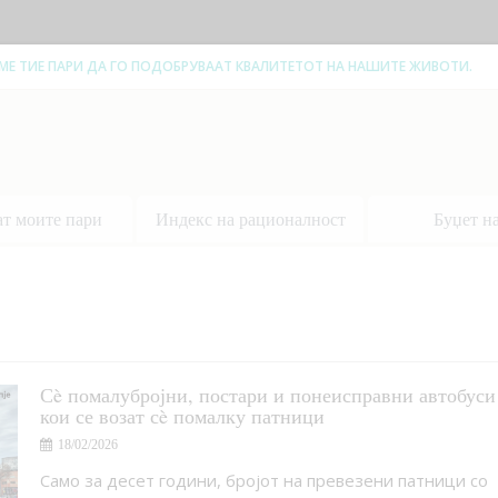
ЕМЕ ТИЕ ПАРИ ДА ГО ПОДОБРУВААТ КВАЛИТЕТОТ НА НАШИТЕ ЖИВОТИ.
ат моите пари
Индекс на рационалност
Буџет н
Сè помалубројни, постари и понеисправни автобуси
кои се возат сè помалку патници
18/02/2026
Само за десет години, бројот на превезени патници со