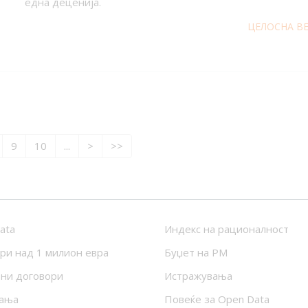
една деценија.
ЦЕЛОСНА В
9
10
...
>
>>
ata
Индекс на рационалност
ри над 1 милион евра
Буџет на РМ
ни договори
Истражувања
ања
Повеќе за Open Data