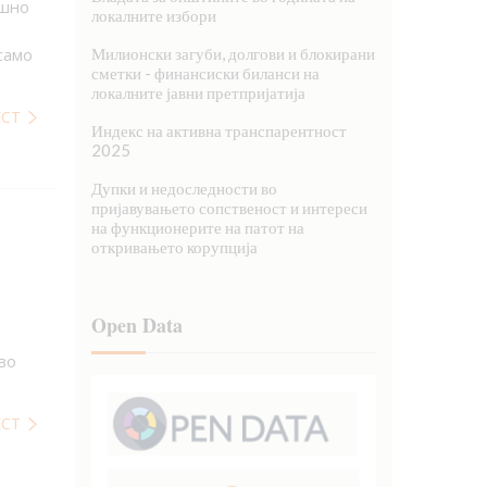
ишно
локалните избори
само
Милионски загуби, долгови и блокирани
сметки - финансиски биланси на
локалните јавни претпријатија
ЕСТ
Индекс на активна транспарентност
2025
Дупки и недоследности во
пријавувањето сопственост и интереси
на функционерите на патот на
откривањето корупција
Open Data
во
ЕСТ