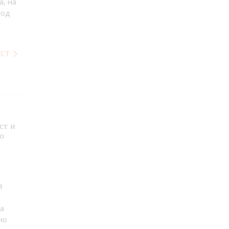
, на
(од
и
ЕСТ
ст и
о
в
а
но