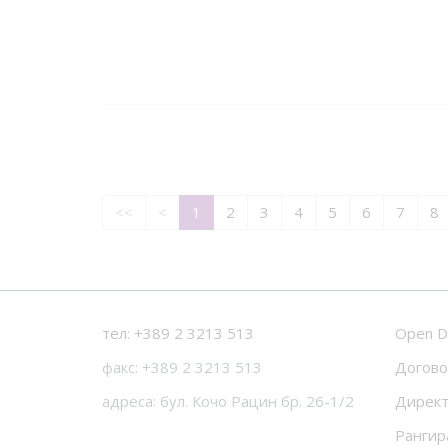
<<
<
1
2
3
4
5
6
7
8
тел: +389 2 3213 513
Open D
факс: +389 2 3213 513
Догово
адреса: бул. Кочо Рацин бр. 26-1/2
Директ
Рангир