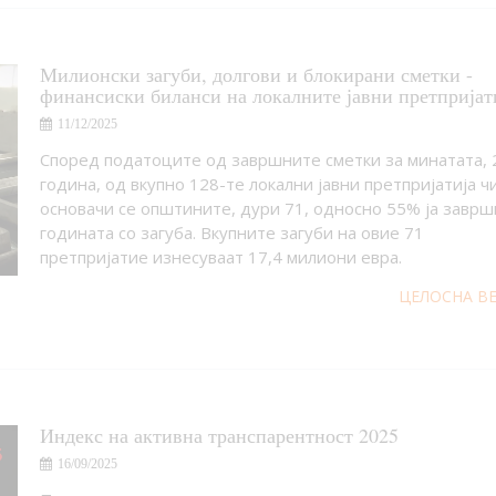
Милионски загуби, долгови и блокирани сметки -
финансиски биланси на локалните јавни претпријат
11/12/2025
Според податоците од завршните сметки за минатата, 
година, од вкупно 128-те локални јавни претпријатија ч
основачи се општините, дури 71, односно 55% ја заврш
годината со загуба. Вкупните загуби на овие 71
претпријатие изнесуваат 17,4 милиони евра.
ЦЕЛОСНА В
Индекс на активна транспарентност 2025
16/09/2025