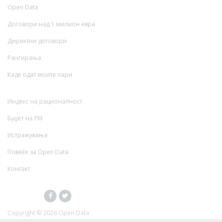
Open Data
Договори над 1 милион евра
Директни договори
Рангирања
Каде одат моите пари
Индекс на рационалност
Буџет на РМ
Истражувања
Повеќе за Open Data
Контакт
Copyright ©
2026 Open Data