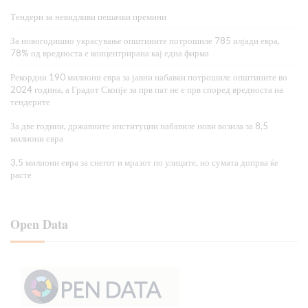
Тендери за невидливи пешачки премини
За новогодишно украсување општините потрошиле 785 илјади евра,
78% од вредноста е концентрирана кај една фирма
Рекордни 190 милиони евра за јавни набавки потрошиле општините во
2024 година, а Градот Скопје за прв пат не е прв според вредноста на
тендерите
За две години, државните институции набавиле нови возила за 8,5
милиони евра
3,5 милиони евра за снегот и мразот по улиците, но сумата допрва ќе
расте
Open Data