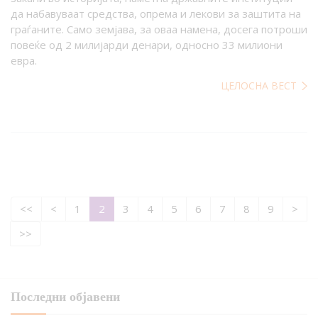
да набавуваат средства, опрема и лекови за заштита на
граѓаните. Само земјава, за оваа намена, досега потроши
повеќе од 2 милијарди денари, односно 33 милиони
евра.
ЦЕЛОСНА ВЕСТ
<<
<
1
2
3
4
5
6
7
8
9
>
>>
Последни објавени