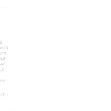
е
8
о со
2019
3,8
ки
 од
инг
ЕСТ