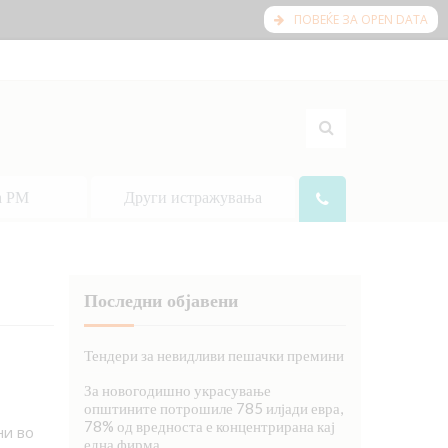
ПОВЕЌЕ ЗА OPEN DATA
а РМ
Други истражувања
Последни објавени
Тендери за невидливи пешачки премини
За новогодишно украсување
општините потрошиле 785 илјади евра,
78% од вредноста е концентрирана кај
ни во
една фирма