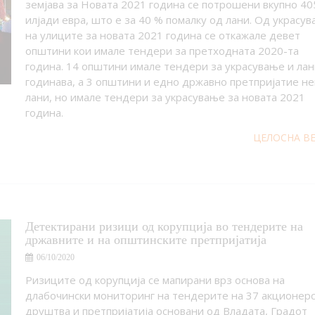
земјава за Новата 2021 година се потрошени вкупно 40
илјади евра, што е за 40 % помалку од лани. Од украсу
на улиците за новата 2021 година се откажале девет
општини кои имале тендери за претходната 2020-та
година. 14 општини имале тендери за украсување и лан
годинава, а 3 општини и едно државно претпријатие н
лани, но имале тендери за украсување за новата 2021
година.
ЦЕЛОСНА В
Детектирани ризици од корупција во тендерите на
државните и на општинските претпријатија
06/10/2020
Ризиците од корупција се мапирани врз основа на
длабочински мониторинг на тендерите на 37 акционер
друштва и претпријатија основани од Владата, Градот