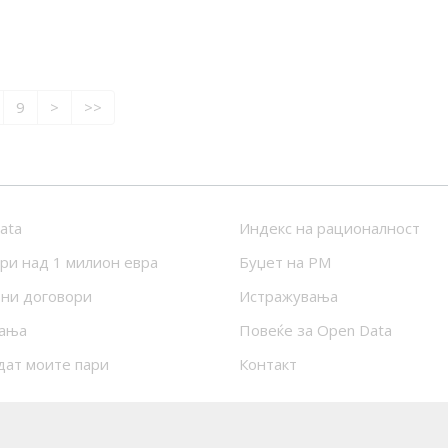
9
>
>>
ata
Индекс на рационалност
ри над 1 милион евра
Буџет на РМ
ни договори
Истражувања
ања
Повеќе за Open Data
дат моите пари
Контакт