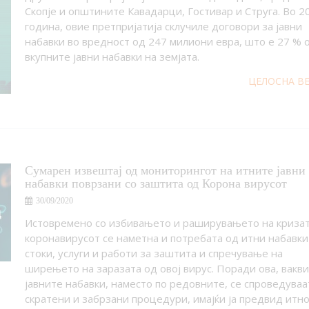
Скопје и општините Кавадарци, Гостивар и Струга. Во 2
година, овие претпријатија склучиле договори за јавни
набавки во вредност од 247 милиони евра, што е 27 % 
вкупните јавни набавки на земјата.
ЦЕЛОСНА В
Сумарен извештај од мониторингот на итните јавни
набавки поврзани со заштита од Корона вирусот
30/09/2020
Истовремено со избивањето и раширувањето на кризат
коронавирусот се наметна и потребата од итни набавки
стоки, услуги и работи за заштита и спречување на
ширењето на заразата од овој вирус. Поради ова, вакв
јавните набавки, наместо по редовните, се спроведуваа
скратени и забрзани процедури, имајќи ја предвид итн