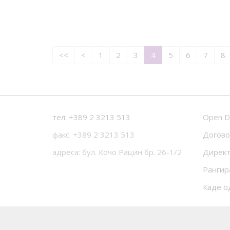
<<
<
1
2
3
4
5
6
7
8
тел: +389 2 3213 513
Open D
факс: +389 2 3213 513
Догово
адреса: бул. Кочо Рацин бр. 26-1/2
Директ
Рангир
Каде о