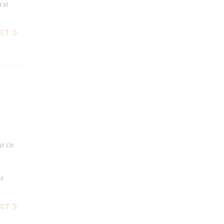
 и
ЕСТ
и се
и
ЕСТ