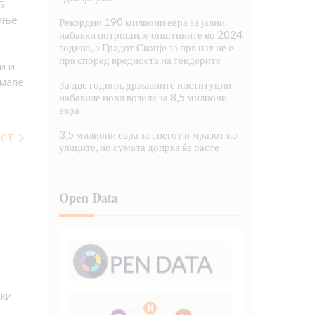
5
вање
Рекордни 190 милиони евра за јавни
набавки потрошиле општините во 2024
година, а Градот Скопје за прв пат не е
прв според вредноста на тендерите
и и
емале
За две години, државните институции
набавиле нови возила за 8,5 милиони
евра
3,5 милиони евра за снегот и мразот по
ЕСТ
улиците, но сумата допрва ќе расте
Open Data
ски