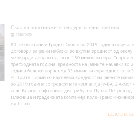
Скок на општинските тендери за една третина
22/06/2020
80-те општини и Градот Скопје во 2019 година склучил
договори за јавни набавки во вкупна вредност од околу 
милијарди денари односно 130 милиони евра. Спореден
претходната година, вредноста на јавните набавки во 
година бележи пораст од 33 милиони евра односно за 3
%. Трите фирми со најголема вредност на јавните набав
во 2019 година се градежната компанија ЈУ-БАЈ 2 Ахмет
село Бојане, нафтениот дистрибутер Пуцко Петрол од
Пласница и градежната компанија Коле-Транс Инжинер
од Штип.
ЦЕЛОСНА В