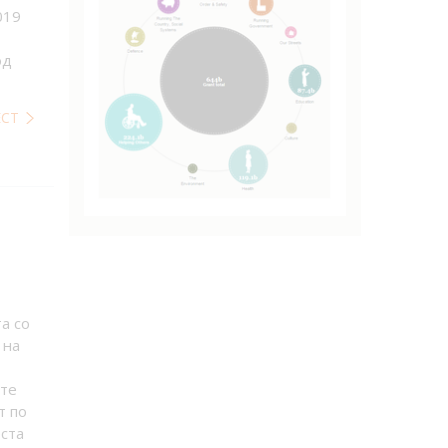
019
од
ЕСТ
а со
 на
ите
т по
оста