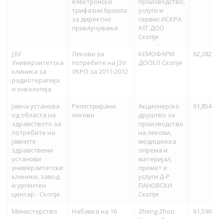
електронски
производство,
трифазни броила
услуги и
за директно
сервис ИСКРА
приклучување
АТГ ДОО
Скопје
ЈЗУ
Лекови за
КЕМОФАРМ
62,282,1
Универзитетска
потребите на ЈЗУ
ДООЕЛ Скопје
клиника за
УКРО за 2011-2012
радиотерапија
и онкологија
Јавна установа
Регистрирани
Акционерско
61,854,2
од областа на
лекови
друштво за
здравството за
производство
потребите на
на лекови,
јавните
медицинска
здравствени
опрема и
установи
материјал,
универзитетски
промет и
клиники, завод
услуги Д-Р
и ургентен
ПАНОВСКИ
центар - Скопје
Скопје
Министерство
Набавка на 16
Zheng Zhou
61,590,6