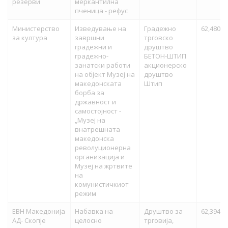
резерви
меркантилна
пченица - рефус
Министерство
Изведување на
Градежно
62,480,5
за култура
завршни
трговско
градежни и
друштво
градежно-
БЕТОН-ШТИП
занатски работи
акционерско
на објект Музеј на
друштво
македонската
Штип
борба за
државност и
самостојност -
„Музеј на
внатрешната
македонска
револуционерна
организација и
Музеј на жртвите
на
комунистичкиот
режим
ЕВН Македонија
Набавка на
Друштво за
62,394,6
АД- Скопје
целосно
трговија,