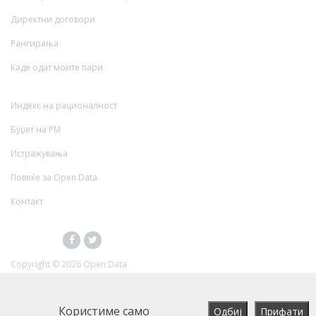
Директни договори
Рангирања
Каде одат моите пари
Индекс на рационалност
Буџет на РМ
Истражувања
Повеќе за Open Data
Контакт
Copyright ©
2026 Open Data
Користиме само