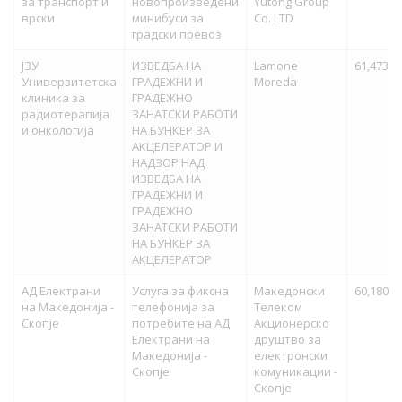
за транспорт и
новопроизведени
Yutong Group
врски
минибуси за
Co. LTD
градски превоз
ЈЗУ
ИЗВЕДБА НА
Lamone
61,473,0
Универзитетска
ГРАДЕЖНИ И
Moreda
клиника за
ГРАДЕЖНО
радиотерапија
ЗАНАТСКИ РАБОТИ
и онкологија
НА БУНКЕР ЗА
АКЦЕЛЕРАТОР И
НАДЗОР НАД
ИЗВЕДБА НА
ГРАДЕЖНИ И
ГРАДЕЖНО
ЗАНАТСКИ РАБОТИ
НА БУНКЕР ЗА
АКЦЕЛЕРАТОР
АД Електрани
Услуга за фиксна
Македонски
60,180,0
на Македонија -
телефонија за
Телеком
Скопје
потребите на АД
Акционерско
Електрани на
друштво за
Македонија -
електронски
Скопје
комуникации -
Скопје