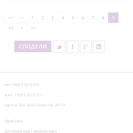
<<
<
1
2
3
4
5
6
7
8
9
10
>
>>
СПОДЕЛИ
тел: +389 2 3213 513
факс: +389 2 3213 513
адреса: бул. Кочо Рацин бр. 26-1/2
Open Data
Договори над 1 милион евра