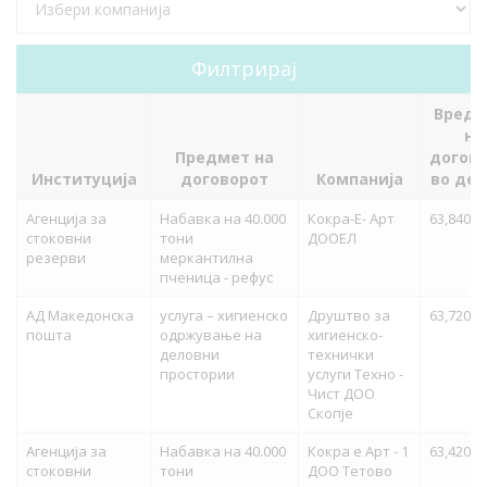
Вредн
на
Предмет на
догов
Институција
договорот
Компанија
во де
Агенција за
Набавка на 40.000
Кокра-Е- Арт
63,840,0
стоковни
тони
ДООЕЛ
резерви
меркантилна
пченица - рефус
АД Македонска
услуга – хигиенско
Друштво за
63,720,0
пошта
одржување на
хигиенско-
деловни
технички
простории
услуги Техно -
Чист ДОО
Скопје
Агенција за
Набавка на 40.000
Кокра е Арт - 1
63,420,0
стоковни
тони
ДОО Тетово