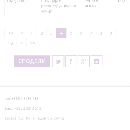
Град Скопје
Санација и
БАГ КОП
127,000
реконструкција на
ДООЕЛ
улици
<<
<
1
2
3
4
5
6
7
8
9
10
>
>>
СПОДЕЛИ
тел: +389 2 3213 513
факс: +389 2 3213 513
адреса: бул. Кочо Рацин бр. 26-1/2