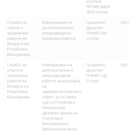
и услуги
ПРОМЕДИКА
ДОО Скопје
Служба за
Изведување на
Градежно
136,343
општи и
дополнителни и
друштво
заеднички
непредвидени
ГРАНИТ АД-
работи на
градежни работи
Скопје
Владата на
Република
Македонија
Служба за
Изведување на
Градежно
135,409
општи и
дополнителни и
друштво
заеднички
непредвидени
ГРАНИТ АД-
работи на
работи за изградба
Скопје
Владата на
на
Република
административниот
Македонија
објект за Уставен
суд на Република
Македонија,
Државен архив на
Република
Македонија и
Археолошки музеј