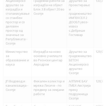
Акционерско
Градежни работи за
Друштво за
133,336
друштво за
изградба на објект
проектирање
изградба и
Блок 3.8 објект 20 во
и
стопанисување
Скопје
градежништво
со станбен
ИМПЕКСЕЛ 2
простор и со
ДООEЛ увоз-
деловен
извоз
простор од
с.Дебреше
значење за
Гостивар
Републиката -
Скопје
Министерство
Изградба на ново
Друштво за
129,998
за
основно училиште
градежништво
образование и
во Реонски центар
БЕТОН
наука
Аеродром
Акционерско
друштво
Скопје
ЈП Водовод и
Фекален колектор и
АЛПИНЕ БАУ
129,782
канализација -
мрежа Лисиче - по
ГМБХ Австрија
Скопје
предмер за земјани
преку
работи
подружница
Скопје