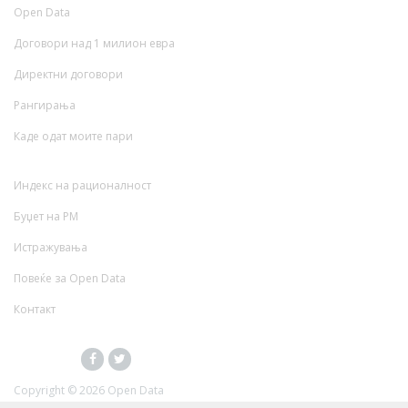
Open Data
Договори над 1 милион евра
Директни договори
Рангирања
Каде одат моите пари
Индекс на рационалност
Буџет на РМ
Истражувања
Повеќе за Open Data
Контакт
Copyright ©
2026 Open Data