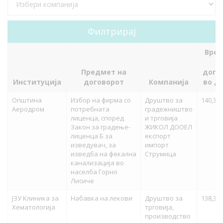
Вред
н
Предмет на
дого
Институција
договорот
Компанија
во д
Општина
Избор на фирма со
Друштво за
140,302
Аеродром
потребната
градежништво
лиценца, според
и трговија
Закон за градење-
ЖИКОЛ ДООЕЛ
лиценца Б за
експорт
изведувач, за
импорт
изведба на фекална
Струмица
канализација во
населба Горно
Лисиче
ЈЗУ Клиника за
Набавка на лекови
Друштво за
138,328
Хематологија
трговија,
производство