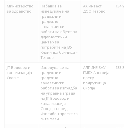
Министерство
Набавка за
АК Инвест
134,948
за здравство
изведување на
ДОО Тетово
градежни и
градежно –
занаетчиски
работи на објект за
дијагностички
центар за
потребите на ЈЗУ
Клиничка болница –
Тетово
ЈП Водовод и
Изведување на
АЛПИНЕ БАУ
133,822
канализација -
градежни и
ГМБХ Австрија
Скопје
градежно-
преку
занаетчиски
подружница
работи за изградба
Скопје
на управна зграда
на ЈП Водовод и
канализација
Скопје, според
Изведбен проект со
сите фази