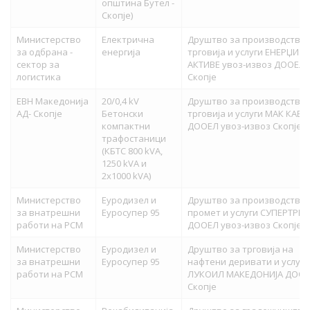
општина Бутел -
Скопје)
Министерство
Електрична
Друштво за производство,
за одбрана -
енергија
трговија и услуги ЕНЕРЏИ
сектор за
АКТИВЕ увоз-извоз ДООЕЛ
логистика
Скопје
ЕВН Македонија
20/0,4 kV
Друштво за производство
АД- Скопје
Бетонски
трговија и услуги МАК КАБ
компактни
ДООЕЛ увоз-извоз Скопје
трафостаници
(КБТС 800 kVA,
1250 kVA и
2x1000 kVA)
Министерство
Еуродизел и
Друштво за производство,
за внатрешни
Еуросупер 95
промет и услуги СУПЕРТРЕЈ
работи на РСМ
ДООЕЛ увоз-извоз Скопје
Министерство
Еуродизел и
Друштво за трговија на
за внатрешни
Еуросупер 95
нафтени деривати и услуги
работи на РСМ
ЛУКОИЛ МАКЕДОНИЈА ДОО
Скопје