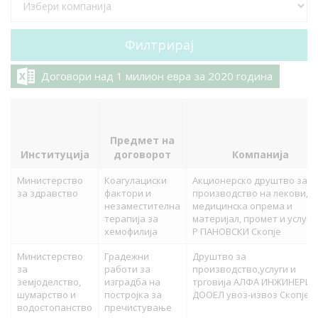
Договори над 1 милион евра за 2020 година
Предмет на
Институција
договорот
Компанија
Министерство
Коагулациски
Акционерско друштво за
за здравство
фактори и
производство на лекови,
незаместителна
медицинска опрема и
терапија за
материјал, промет и услуги 
хемофилија
Р ПАНОВСКИ Скопје
Министерство
Градежни
Друштво за
за
работи за
производство,услуги и
земјоделство,
изградба на
трговија АЛФА ИНЖИНЕРИН
шумарство и
постројка за
ДООЕЛ увоз-извоз Скопје
водостопанство
пречистување