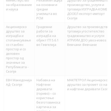
Министерство
Рехабилитација
Друштво за градежништво
за образование
на основни и
производство, услуги и
и наука
средни
трговија ИЗГРАДБА-КОМЕР
училишта во
ДООЕЛ експорт-импорт
РСМ
Скопје
Акционерско
Градежни
Друштво за производство
друштво за
работи за
трговија угостителство
изградба и
изградба на
градежништво и услуги
стопанисување
објект ГП 5.6.1
АТРИУМ ДОО увоз-извоз
со станбен
во Гевгелија
Вевчани -Вевчани
простор и со
деловен
простор од
значење за
Републиката -
Скопје
ЕВН Македонија
Набавка на
МАКПЕТРОЛ Акционерско
АД- Скопје
Нафтени
друштво за промет со наф
деривати
и нафтени деривати Скопј
(гориво) – со
користење
безготовинска
картичка за