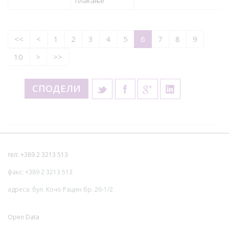
плаќање
<<
<
1
2
3
4
5
6
7
8
9
10
>
>>
СПОДЕЛИ
тел: +389 2 3213 513
факс: +389 2 3213 513
адреса: бул. Кочо Рацин бр. 26-1/2
Open Data