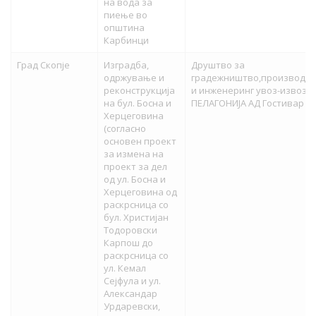
на вода за
пиење во
општина
Карбинци
Град Скопје
Изградба,
Друштво за
одржување и
градежништво,производст
реконструкција
и инженеринг увоз-извоз
на бул. Босна и
ПЕЛАГОНИЈА АД Гостивар
Херцеговина
(согласно
основен проект
за измена на
проект за дел
од ул. Босна и
Херцеговина од
раскрсница со
бул. Христијан
Тодоровски
Карпош до
раскрсница со
ул. Кемал
Сејфула и ул.
Александар
Урдаревски,