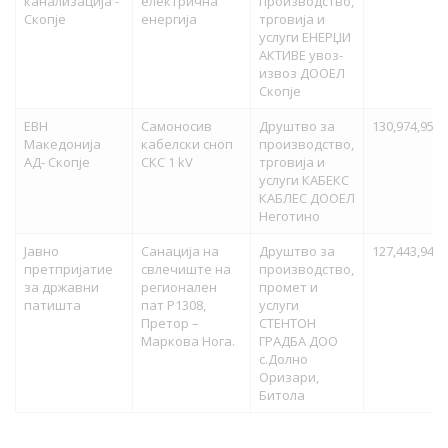
канализација -
електрична
производство,
Скопје
енергија
трговија и
услуги ЕНЕРЏИ
АКТИВЕ увоз-
извоз ДООЕЛ
Скопје
ЕВН
Самоносив
Друштво за
130,974,952.
Македонија
кабелски сноп
производство,
АД- Скопје
СКС 1 kV
трговија и
услуги КАБЕКС
КАБЛЕС ДООЕЛ
Неготино
Јавно
Санација на
Друштво за
127,443,941.
претпријатие
свлечиште на
производство,
за државни
регионален
промет и
патишта
пат Р1308,
услуги
Претор –
СТЕНТОН
Маркова Нога.
ГРАДБА ДОО
с.Долно
Оризари,
Битола