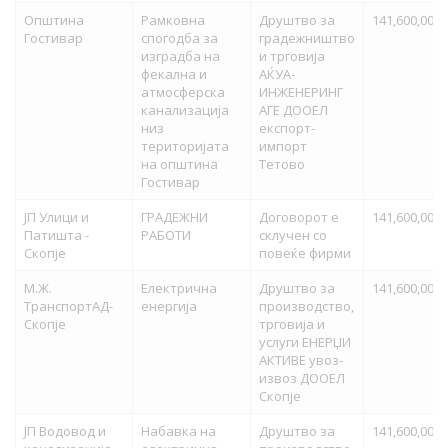
Општина
Рамковна
Друштво за
141,600,000.
Гостивар
спогодба за
градежништво
изградба на
и трговија
фекална и
АЌУА-
атмосферска
ИНЖЕНЕРИНГ
канализација
АГЕ ДООЕЛ
низ
експорт-
територијата
импорт
на општина
Тетово
Гостивар
ЈП Улици и
ГРАДЕЖНИ
Договорот е
141,600,000.
Патишта -
РАБОТИ
склучен со
Скопје
повеќе фирми
М.Ж.
Електрична
Друштво за
141,600,000.
ТранспортАД-
енергија
производство,
Скопје
трговија и
услуги ЕНЕРЏИ
АКТИВЕ увоз-
извоз ДООЕЛ
Скопје
ЈП Водовод и
Набавка на
Друштво за
141,600,000.