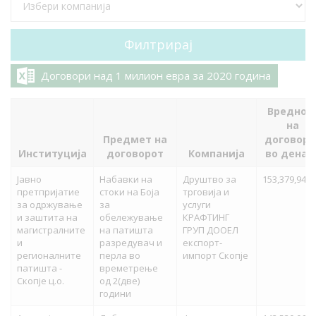
Договори над 1 милион евра за 2020 година
Вреднос
на
Предмет на
договоро
Институција
договорот
Компанија
во денар
Јавно
Набавки на
Друштво за
153,379,940.
претпријатие
стоки на Боја
трговија и
за одржување
за
услуги
и заштита на
обележување
КРАФТИНГ
магистралните
на патишта
ГРУП ДООЕЛ
и
разредувач и
експорт-
регионалните
перла во
импорт Скопје
патишта -
времетрење
Скопје ц.о.
од 2(две)
години