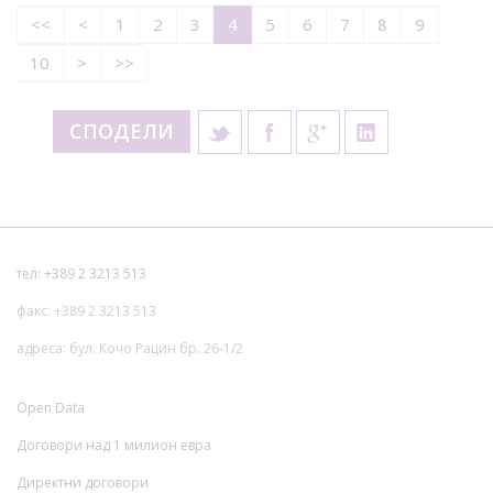
<<
<
1
2
3
4
5
6
7
8
9
10
>
>>
СПОДЕЛИ
тел: +389 2 3213 513
факс: +389 2 3213 513
адреса: бул. Кочо Рацин бр. 26-1/2
Open Data
Договори над 1 милион евра
Директни договори