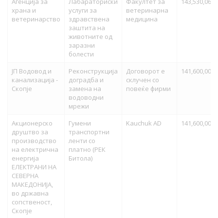
Агенција за
Лабараториски
Факултет за
143,530,063.
храна и
услуги за
ветеринарна
ветеринарство
здравствена
медицина
заштита на
животните од
заразни
болести
ЈП Водовод и
Реконструкција
Договорот е
141,600,000.
канализација -
доградба и
склучен со
Скопје
замена на
повеќе фирми
водоводни
мрежи
Акционерско
Гумени
Kauchuk AD
141,600,000.
друштво за
транспортни
производство
ленти со
на електрична
платно (РЕК
енергија
Битола)
ЕЛЕКТРАНИ НА
СЕВЕРНА
МАКЕДОНИЈА,
во државна
сопственост,
Скопје