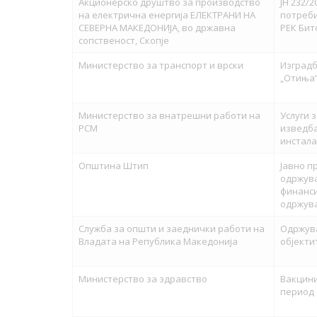
Акционерско друштво за производство
ЈН 232/
на електрична енергија ЕЛЕКТРАНИ НА
потреби
СЕВЕРНА МАКЕДОНИЈА, во државна
РЕК Бит
сопственост, Скопје
Министерство за транспорт и врски
Изградб
„Отиња
Министерство за внатрешни работи на
Услуги 
РСМ
изведба
инстала
Општина Штип
Jавно п
одржува
финанси
одржува
Служба за општи и заеднички работи на
Одржува
Владата на Република Македонија
објекти
Министерство за здравство
Вакцини
период 