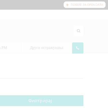
ПОВЕЌЕ ЗА OPEN DATA
а РМ
Други истражувања