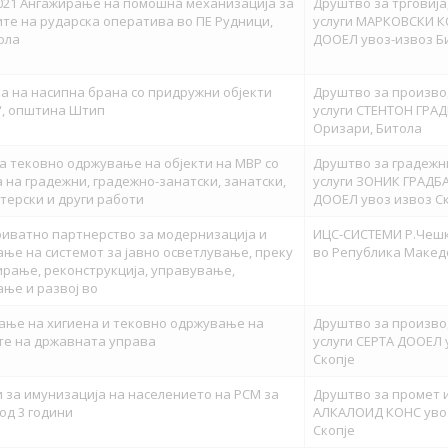
2021 Ангажирање на помошна механизација за
Друштво за трговија
те на рударска оператива во ПЕ Рудници,
услуги МАРКОВСКИ 
ола
ДООЕЛ увоз-извоз Б
а на насипна брана со придружни објекти
Друштво за произво
“, општина Штип
услуги СТЕНТОН ГРАД
Оризари, Битола
за тековно одржување на објекти на МВР со
Друштво за градежн
 на градежни, градежно-занатски, занатски,
услуги ЗОНИК ГРАДБ
терски и други работи
ДООЕЛ увоз извоз С
риватно партнерство за модернизација и
ИЦС-СИСТЕМИ Р.Чеш
ње на системот за јавно осветлување, преку
во Република Макед
рање, реконструкција, управување,
ње и развој во
ње на хигиена и тековно одржување на
Друштво за производ
те на државната управа
услуги СЕРТА ДООЕЛ 
Скопје
 за имунизација на населението на РСМ за
Друштво за промет и
од 3 години
АЛКАЛОИД КОНС уво
Скопје