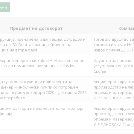
ина
Предмет на договорот
Компа
рукција, пренамена, адаптација, доградба и
Трговско друштво з
ба на ЈЗУ Општа болница Кичево - за
трговија и услуги ИН
ција на втора фаза
извоз Исмаил ДООЕЛ с
лирани енергетски кабли Номинален напон
Друштво за производ
/20 kV и номинален напон U0/U 20/35 kV
услуги МАК КАБ ДООЕ
Скопје
, глукагон, инсулински игли и ленти за
Акционерско друштв
шеќер и инсулински пумпи со потрошен
производство на ле
ал за период декември 2020 – декември 2022
опрема и материјал,
за потребите
Д-Р ПАНОВСКИ Скопј
циони фактори и незаместителна терапија
Акционерско друштв
филија
производство на ле
опрема и материјал,
Д-Р ПАНОВСКИ Скопј