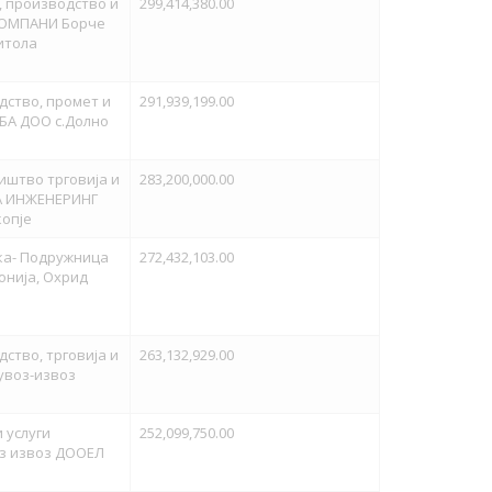
, производство и
299,414,380.00
КОМПАНИ Борче
итола
дство, промет и
291,939,199.00
БА ДОО с.Долно
иштво трговија и
283,200,000.00
А ИНЖЕНЕРИНГ
копје
ка- Подружница
272,432,103.00
онија, Охрид
ство, трговија и
263,132,929.00
увоз-извоз
 услуги
252,099,750.00
з извоз ДООЕЛ