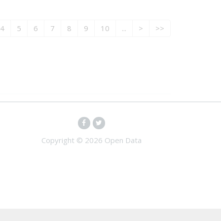
4
5
6
7
8
9
10
...
>
>>
Copyright ©
2026 Open Data