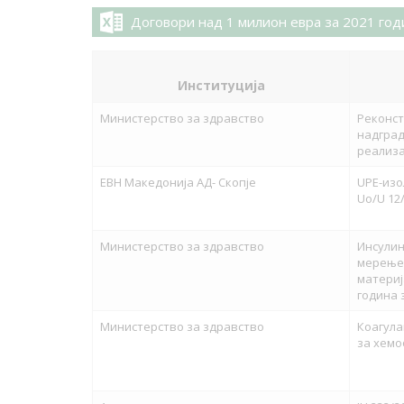
Договори над 1 милион евра за 2021 год
Институција
Министерство за здравство
Реконст
надград
реализа
ЕВН Македонија АД- Скопје
UPE-изо
Uo/U 12
Министерство за здравство
Инсулин
мерење 
материј
година 
Министерство за здравство
Коагула
за хемо