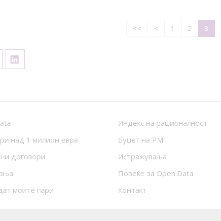
<<
<
1
2
3
ata
Индекс на рационалност
ри над 1 милион евра
Буџет на РМ
ни договори
Истражувања
ања
Повеќе за Open Data
дат моите пари
Контакт