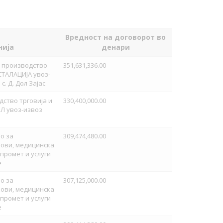
Вредност на договорот во
нија
денари
а производство
351,631,336.00
СТАЛАЦИЈА увоз-
. Д. Дол Зајас
ство трговија и
330,400,000.00
Л увоз-извоз
о за
309,474,480.00
кови, медицинска
 промет и услуги
е
о за
307,125,000.00
кови, медицинска
 промет и услуги
е