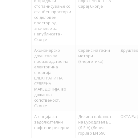
изградба и
објект УB 41 ГП 8
стопанисување со
Сарај Скопје
станбен простор и
со деловен
простор од
значење за
Републиката -
Скопје
Акционерско
Сервис на гасни
Друштво 
друштво за
мотори
производство на
(Енергетика)
електрична
енергија
ЕЛЕКТРАНИ НА
СЕВЕРНА
МАКЕДОНИЈА, во
државна
сопственост,
Скопје
Агенција за
Делива набавка
ОКТА Ра
задолжителни
на Еуродизел БС
нафтени резерви
(Д-Е-V) (Дизел
гориво EN 590)