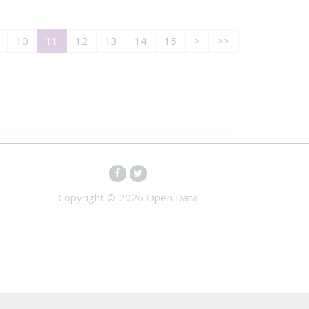
10
11
12
13
14
15
>
>>
Copyright ©
2026 Open Data