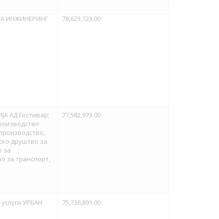
ВИА ИНЖИНЕРИНГ
78,623,723.00
ЈА АД Гостивар;
77,582,973.00
роизводство
 производство,
вско друштво за
о за
о за транспорт,
 услуги УРБАН
75,736,891.00