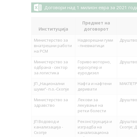
Договори над 1 милион евра за 2021 год
Предмет на
Институција
договорот
Министерство за
Надворешни гуми
Друштво 
внатрешни работи
- пневматици
на РСМ
Министерство за
Гориво моторно,
Друштво 
одбрана - сектор
еуросупер и
за логистика
еуродизел
ЈП „Национални
Нафта и нафтени
МАКПЕТР
шуми“- п.о.-Скопје
деривати
Министерство за
Лекови за
Друштво 
здравство
лекување на
ретки болести
ЈП Водовод и
Реконструкција и
Друштво 
канализација -
изградба на
Скопје;
Скопје
канализациона