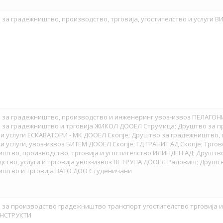
за градежништво, производство, трговија, угостителство и услуги 
 за градежништво, производство и инженеринг увоз-извоз ПЕЛАГОНИ
 за градежништво и трговија ЖИКОЛ ДООЕЛ Струмица; Друштво за п
 и услуги ЕСКАВАТОРИ - МК ДООЕЛ Скопје; Друштво за градежништво,
 и услуги, увоз-извоз БИТЕМ ДООЕЛ Скопје; ГД ГРАНИТ АД Скопје; Трго
штво, производство, трговија и угостителство ИЛИНДЕН АД; Друштв
ство, услуги и трговија увоз-извоз ВЕ ГРУПА ДООЕЛ Радовиш; Друштв
иштво и трговија ВАТО ДОО Студеничани
за производство градежништво транспорт угостителство трговија и
НСТРУКТИ