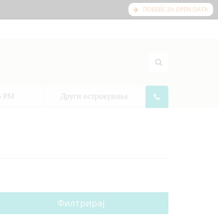
ПОВЕЌЕ ЗА OPEN DATA
а РМ
Други истражувања