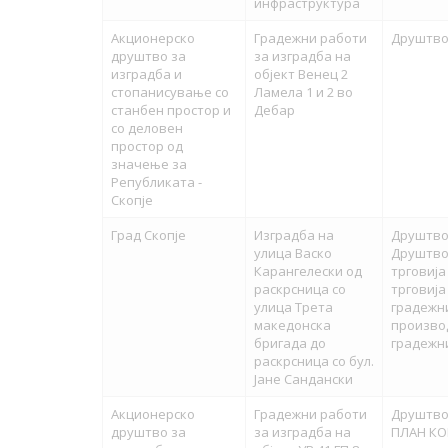
инфраструктура
Акционерско
Градежни работи
Друштво 
друштво за
за изградба на
изградба и
објект Венец 2
стопанисување со
Ламела 1 и 2 во
станбен простор и
Дебар
со деловен
простор од
значење за
Републиката -
Скопје
Град Скопје
Изградба на
Друштво
улица Васко
Друштво
Карангелески од
трговија
раскрсница со
трговија
улица Трета
градежни
македонска
производ
бригада до
градежн
раскрсница со бул.
Јане Сандански
Акционерско
Градежни работи
Друштво 
друштво за
за изградба на
ПЛАН КО