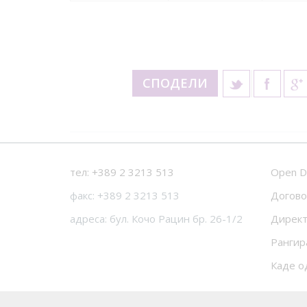
СПОДЕЛИ
тел: +389 2 3213 513
Open D
факс: +389 2 3213 513
Догово
адреса: бул. Кочо Рацин бр. 26-1/2
Директ
Рангир
Каде о