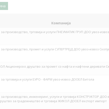
ина
Компанија
за производство, трговија и услуги ПНЕУМАТИК ГРУП ДОО увоз-извоз
за производство, промет и услуги СУПЕРТРЕЈД ДОО увоз-извоз Скопј
ОЛ Акционерско друштво за промет со нафта и нафтени деривати С
за трговија и услуги ЕУРО - ФАРМ увоз-извоз ДООЕЛ Битола
за производство, инженеринг, услуги и трговија КОНСТРУКТОР ДОО 
 Друштво за градежништво и трговија ЖИКОЛ ДООЕЛ експорт импорт