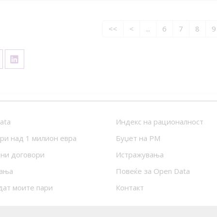
<<
<
...
6
7
8
9
ata
Индекс на рационалност
ри над 1 милион евра
Буџет на РМ
ни договори
Истражувања
ања
Повеќе за Open Data
дат моите пари
Контакт