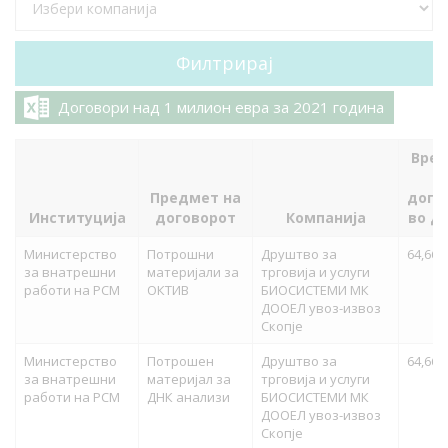
Договори над 1 милион евра за 2021 година
Вред
н
Предмет на
дого
Институција
договорот
Компанија
во д
Министерство
Потрошни
Друштво за
64,664
за внатрешни
материјали за
трговија и услуги
работи на РСМ
ОКТИВ
БИОСИСТЕМИ МК
ДООЕЛ увоз-извоз
Скопје
Министерство
Потрошен
Друштво за
64,664
за внатрешни
материјал за
трговија и услуги
работи на РСМ
ДНК анализи
БИОСИСТЕМИ МК
ДООЕЛ увоз-извоз
Скопје