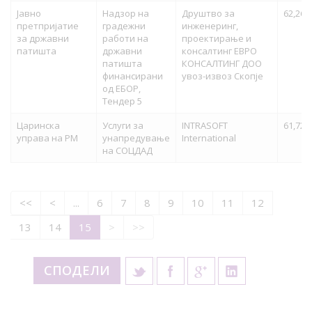
Јавно
Надзор на
Друштво за
62,264
претпријатие
градежни
инженеринг,
за државни
работи на
проектирање и
патишта
државни
консалтинг ЕВРО
патишта
КОНСАЛТИНГ ДОО
финансирани
увоз-извоз Скопје
од ЕБОР,
Тендер 5
Царинска
Услуги за
INTRASOFT
61,721
управа на РМ
унапредување
International
на СОЦДАД
<<
<
...
6
7
8
9
10
11
12
13
14
15
>
>>
СПОДЕЛИ