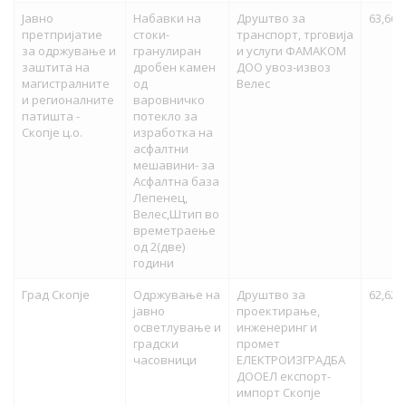
Јавно
Набавки на
Друштво за
63,661
претпријатие
стоки-
транспорт, трговија
за одржување и
гранулиран
и услуги ФАМАКОМ
заштита на
дробен камен
ДОО увоз-извоз
магистралните
од
Велес
и регионалните
варовничко
патишта -
потекло за
Скопје ц.о.
изработка на
асфалтни
мешавини- за
Асфалтна база
Лепенец,
Велес,Штип во
времетраење
од 2(две)
години
Град Скопје
Одржување на
Друштво за
62,620
јавно
проектирање,
осветлување и
инженеринг и
градски
промет
часовници
ЕЛЕКТРОИЗГРАДБА
ДООЕЛ експорт-
импорт Скопје