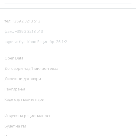
тел: +389 2 3213 513
факс: +389 2 3213 513
адреса: бул. Кочо Рацин бр. 26-1/2
Open Data
Договори над 1 милион евра
Директни договори
Рангирања
Каде одат моите пари
Индекс на рационалност
Буџет на РМ