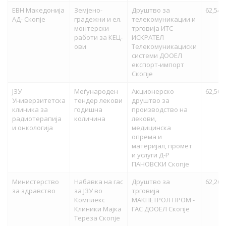
ЕВН Македонија
Земјено-
Друштво за
62,540
АД- Скопје
градежни и ел.
телекомуникации и
монтерски
трговија ИТС
работи за КЕЦ-
ИСКРАТЕЛ
ови
Телекомуникациски
системи ДООЕЛ
експорт-импорт
Скопје
ЈЗУ
Меѓународен
Акционерско
62,500
Универзитетска
тендер лекови
друштво за
клиника за
годишна
производство на
радиотерапија
количина
лекови,
и онкологија
медицинска
опрема и
материјал, промет
и услуги Д-Р
ПАНОВСКИ Скопје
Министерство
Набавка на гас
Друштво за
62,265
за здравство
за ЈЗУ во
трговија
Комплекс
МАКПЕТРОЛ ПРОМ -
Клиники Мајка
ГАС ДООЕЛ Скопје
Тереза Скопје