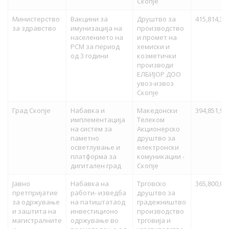
Скопје
Министерство
Вакцини за
Друштво за
415,814,32
за здравство
имунизација на
производство
населението на
и промет на
РСМ за период
хемиски и
од 3 години
козметички
производи
ЕЛБИЈОР ДОО
увоз-извоз
Скопје
Град Скопје
Набавка и
Македонски
394,851,92
имплементација
Телеком
на систем за
Акционерско
паметно
друштво за
осветлување и
електронски
платформа за
комуникации -
дигитален град
Скопје
Јавно
Набавка на
Трговско
365,800,00
претпријатие
работи- изведба
друштво за
за одржување
на патиштатаод
градежништво
и заштита на
инвестиционо
производство
магистралните
одржување во
трговија и