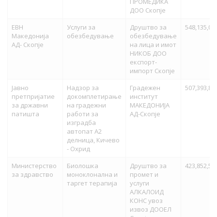
ПРОМЕДИКА
ДОО Скопје
ЕВН
Услуги за
Друштво за
548,135,01
Македонија
обезбедување
обезбедување
АД- Скопје
на лица и имот
НИКОБ ДОО
експорт-
импорт Скопје
Јавно
Надзор за
Градежен
507,393,83
претпријатие
докомплетирање
институт
за државни
на градежни
МАКЕДОНИЈА
патишта
работи за
АД-Скопје
изградба
автопат А2
делница, Кичево
- Охрид
Министерство
Биолошка
Друштво за
423,852,50
за здравство
моноклонална и
промет и
таргет терапија
услуги
АЛКАЛОИД
КОНС увоз
извоз ДООЕЛ