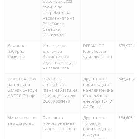
декември 2022
година за
потребите на
населението на
Република
Северна
Македонија
Државна
Интегриран
DERMALOG
678,979,97
изборна
систем за
Identification
комисија
биометриска
Systems GmbH
идентификација
на гласачите
Производство
Рамковна
Друштво за
646,413,48
на топлина
спогодба за
производство
Балкан Енерџи
јавна набавка на
на електрична
ДООЕЛ Скопје
природен гас до
и топлинска
26.000.000Nm3
енергија ТЕ-ТО
АД-Скопје
Министерство
Биолошка
Друштво за
584,605,07
за здравство
моноклонална и
трговија,
таргет терапија
производство
и услуги