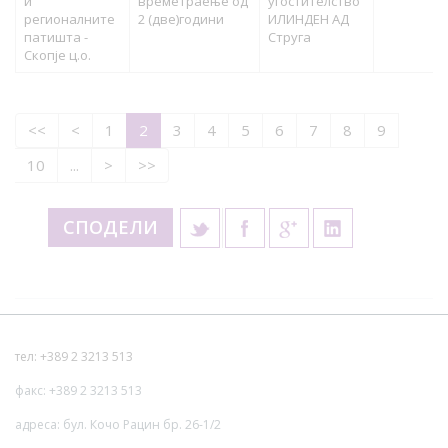
и
времетраење од
угостителство
регионалните
2 (две)години
ИЛИНДЕН АД
патишта -
Струга
Скопје ц.о.
<<
<
1
2
3
4
5
6
7
8
9
10
...
>
>>
СПОДЕЛИ
тел: +389 2 3213 513
факс: +389 2 3213 513
адреса: бул. Кочо Рацин бр. 26-1/2