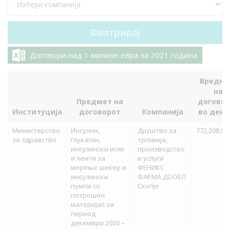
Договори над 1 милион евра за 2021 година
Вредно
на
Предмет на
договор
Институција
договорот
Компанија
во дена
Министерство
Инсулин,
Друштво за
772,208,85
за здравство
глукагон,
трговија,
инсулински игли
производство
и ленти за
и услуги
мерење шеќер и
ФЕНИКС
инсулински
ФАРМА ДООЕЛ
пумпи со
Скопје
потрошен
материјал за
период
декември 2020 –