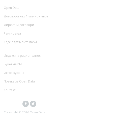
Open Data
Договори над 1 милион евра
Директни договори
Рангирања
Каде одат моите пари
Индекс на рационалност
Буџет на РМ
Истражувања
Повеќе за Open Data
Контакт
Copyright ©
2026 Open Data