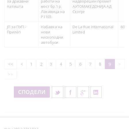
за државни
работи на
надворешен промет
патишта
мост бр.1 р.
АУТОМАКЕДОНИЈА АД
Лакавица на
Скопје
Р1103.
ЈП за ПУП -
Набавка на
De La Rue International
60,0
Прилеп
нови
Limited
нископодни
автобуси
<<
<
1
2
3
4
5
6
7
8
9
>
>>
СПОДЕЛИ