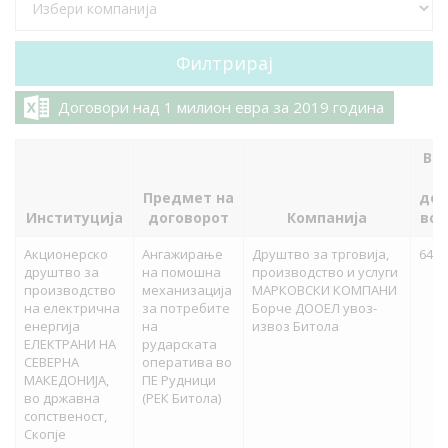
Договори над 1 милион евра за 2019 година
Вр
Предмет на
дог
Институција
договорот
Компанија
во 
Акционерско
Ангажирање
Друштво за трговија,
64,9
друштво за
на помошна
производство и услуги
производство
механизација
МАРКОВСКИ КОМПАНИ
на електрична
за потребите
Борче ДООЕЛ увоз-
енергија
на
извоз Битола
ЕЛЕКТРАНИ НА
рударската
СЕВЕРНА
оператива во
МАКЕДОНИЈА,
ПЕ Рудници
во државна
(РЕК Битола)
сопственост,
Скопје