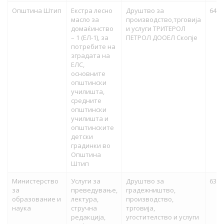
Општина Штип
Екстра лесно
Друштво за
64,0
масло за
производство,трговија
домаќинство
и услуги ТРИТЕРОЛ
– 1 (ЕЛ-1), за
ПЕТРОЛ ДООЕЛ Скопје
потребите на
зградата на
ЕЛС,
основните
општински
училишта,
средните
општински
училишта и
општинските
детски
градинки во
Општина
Штип
Министерство
Услуги за
Друштво за
63,0
за
преведување,
градежништво,
образование и
лектура,
производство,
наука
стручна
трговија,
редакција,
угостителство и услуги