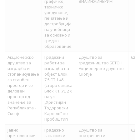
графичко,
ВИА ИНЖИНЕРИНГ
техничко
уредување,
печатење и
дистрибуција
на учебници
за основно и
средно
образование.
Акционерско
Градежни
Друштво за
62,9
друштво за
работи за
градежништво БЕТОН
изградба и
изградба на
Акционерско друштво
стопанисување
објект Блок
Скопје
со станбен
7.5 ГП 1.45
простор и со
(стара ознака
деловен
Блок К1, УЕ 27)
простор од
на ул.
значење за
„Христијан
Републиката -
Тодоровски
Скопје
Карпош“ во
Пробиштип
Јавно
Градежно
Друштво за
62,3
претпријатие
санациски
внатрешен и