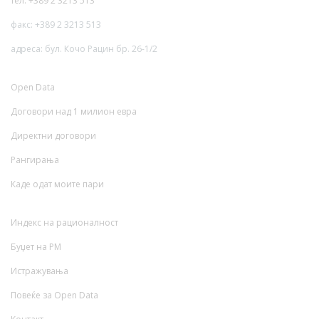
тел: +389 2 3213 513
факс: +389 2 3213 513
адреса: бул. Кочо Рацин бр. 26-1/2
Open Data
Договори над 1 милион евра
Директни договори
Рангирања
Каде одат моите пари
Индекс на рационалност
Буџет на РМ
Истражувања
Повеќе за Open Data