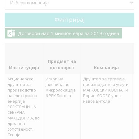
Договори над 1 милион евра за 2019 година
Предмет на
д
Институција
договорот
Компанија
в
Акционерско
Ископ на
Друштво за трговија,
82
друштво за
јаловина во
производство и услуги
производство
микролокација
МАРКОВСКИ КОМПАНИ
на електрична
6 РЕК Битола
Борче ДООЕЛ увоз-
енергија
извоз Битола
ЕЛЕКТРАНИ НА
СЕВЕРНА
МАКЕДОНИЈА, во
државна
сопственост,
Скопје