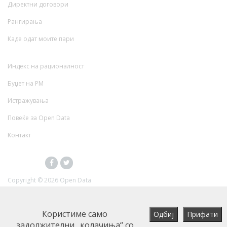
Директни договори
Рангирања
Каде одат моите пари
Индекс на рационалност
Буџет на РМ
Истражувања
Повеќе за Open Data
Контакт
Copyright ©
2026 Open Data
Користиме само
задолжителни „колачиња“ со