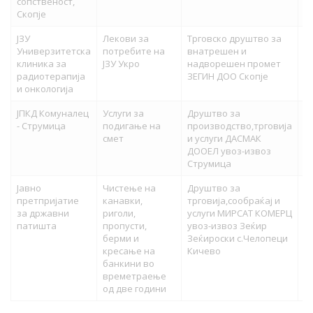
сопственост,
Скопје
ЈЗУ
Лекови за
Трговско друштво за
72
Универзитетска
потребите на
внатрешен и
клиника за
ЈЗУ Укро
надворешен промет
радиотерапија
ЗЕГИН ДОО Скопје
и онкологија
ЈПКД Комуналец
Услуги за
Друштво за
72
- Струмица
подигање на
производство,трговија
смет
и услуги ДАСМАК
ДООЕЛ увоз-извоз
Струмица
Јавно
Чистење на
Друштво за
70
претпријатие
канавки,
трговија,сообраќај и
за државни
риголи,
услуги МИРСАТ КОМЕРЦ
патишта
пропусти,
увоз-извоз Зеќир
берми и
Зеќироски с.Челопеци
кресање на
Кичево
банкини во
времетраење
од две години