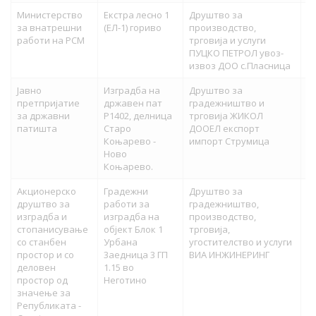
Министерство
Екстра лесно 1
Друштво за
82
за внатрешни
(ЕЛ-1) гориво
производство,
работи на РСМ
трговија и услуги
ПУЦКО ПЕТРОЛ увоз-
извоз ДОО с.Пласница
Јавно
Изградба на
Друштво за
82
претпријатие
државен пат
градежништво и
за државни
Р1402, делница
трговија ЖИКОЛ
патишта
Старо
ДООЕЛ експорт
Коњарево -
импорт Струмица
Ново
Коњарево.
Акционерско
Градежни
Друштво за
82
друштво за
работи за
градежништво,
изградба и
изградба на
производство,
стопанисување
објект Блок 1
трговија,
со станбен
Урбана
угостителство и услуги
простор и со
3аедница 3 ГП
ВИА ИНЖИНЕРИНГ
деловен
1.15 во
простор од
Неготино
значење за
Републиката -