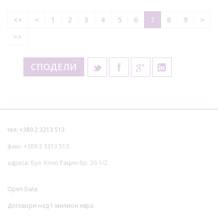
<<
<
1
2
3
4
5
6
7
8
9
>
>>
СПОДЕЛИ
тел: +389 2 3213 513
факс: +389 2 3213 513
адреса: бул. Кочо Рацин бр. 26-1/2
Open Data
Договори над 1 милион евра