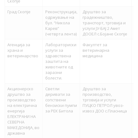
Скопје
Град Скопје
Реконструкција,
Друштво за
74
одржување на
градежништво,
бул. “Никола
транспорт, трговија и
Карев“
услуги ЈУ-БАЈ 2 Амет
(четврта лента)
ДООЕЛ с.Бојане Скопје
Агенција за
Лабораториски
Факултет за
74
храна и
услуги за
ветеринарна
ветеринарство
здравствена
медицина
заштита на
животните од
заразни
болести.
Акционерско
Светли
Друштво за
73
друштво за
деривати за
производство,
производство
сопствени
трговија и услуги
на електрична
бензиски пумпи
ПУЦКО ПЕТРОЛ увоз-
енергија
за РЕК Битола
извоз ДОО с.Пласница
ЕЛЕКТРАНИ НА
СЕВЕРНА
МАКЕДОНИЈА, во
државна