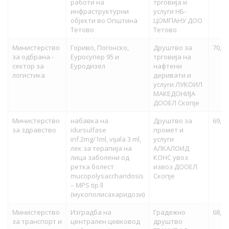
работи на
трговија и
инфраструктурни
услуги НБ-
објекти во Општина
ЦОМПАНУ ДОО
Тетово
Тетово
Министерство
Гориво, Погонско,
Друштво за
70,00
за одбрана -
Еуросупер 95 и
трговија на
сектор за
Еуродизел
нафтени
логистика
деривати и
услуги ЛУКОИЛ
МАКЕДОНИЈА
ДООЕЛ Скопје
Министерство
набавка на
Друштво за
69,98
за здравство
idursulfase
промет и
inf.2mg/1ml, vijala 3 ml,
услуги
лек за терапија на
АЛКАЛОИД
лица заболени од
КОНС увоз
ретка болест
извоз ДООЕЛ
mucopolysaccharidosis
Скопје
– MPS tip ll
(мукополисахаридози)
Министерство
Изградба на
Градежно
68,84
за транспорт и
централен цевковод
друштво