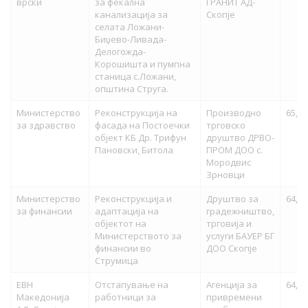
врски
за фекална
ГРАНИТ АД-
канализација за
Скопје
селата Ложани-
Биџево-Ливада-
Делогожда-
Корошишта и пумпна
станица с.Ложани,
општина Струга.
Министерство
Реконструкција на
Производно
65,40
за здравство
фасада на Постоечки
трговско
објект КБ Др. Трифун
друштво ДРВО-
Пановски, Битола
ПРОМ ДОО с.
Мородвис
Зрновци
Министерство
Реконструкција и
Друштво за
64,90
за финансии
адаптација на
градежништво,
објектот на
трговија и
Министерството за
услуги БАУЕР БГ
финансии во
ДОО Скопје
Струмица
ЕВН
Oтстапување на
Агенција за
64,90
Македонија
работници за
привремени