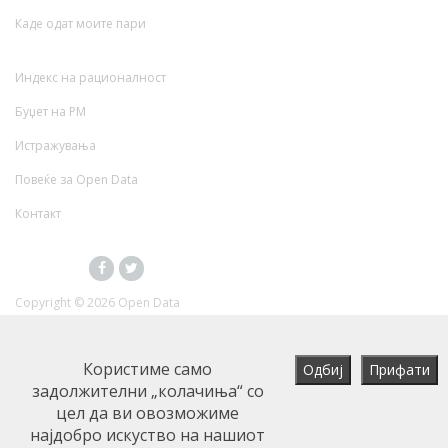
Каде одат моите пари
Индекс на рационалност
Буџет на РМ
Истражувања
Повеќе за Open Data
Контакт
Copyright ©
2026 Open Data
Користиме само
задолжителни „колачиња“ со
цел да ви овозможиме
најдобро искуство на нашиот