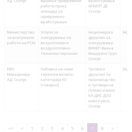
АД- Скопје
вршење привремени
вработувања
работи преку
АРБЕИТ ДЕ
агенција за
Скопје
привремено
вработување
Министерство
Услуги за
Акционерско
64,60
за внатрешни
осигурување на
друштво за
работи на РСМ
возухоплови и
осигурување
воздухопловно-
ВИНЕР-Виена
технички персонал
Иншуренс Груп
Скопје
ЕВН
Набавка на нови
Трговско
64,59
Македонија
теренски возила -
друштво за
АД- Скопје
категорија N1
производство
(товарно)
и трговија на
големо и мало
КА-ДИС ДОО
извоз-увоз,
Скопје
<<
<
1
2
3
4
5
6
7
8
>