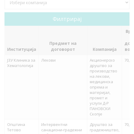
Вре
Предмет на
дог
Институција
договорот
Компанија
во 
ЈЗУ Клиника за
Лекови
Акционерско
70,10
Хематологија
друштво за
производство
на лекови,
медицинска
опрема и
материјал,
промет и
услуги Д-Р
ПАНОВСКИ
Скопје
Општина
Интервентни
Друштво за
70,00
Тетово
санациони-градежни
градежништво,