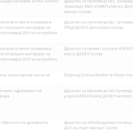
зација на повик за РЕК Битола
Друштво за производство, трговија,
транспорт МИС-КОМЕРЦ Митко ДООЕ
импорт Скопје
ски игли и ленти за мерење
Друштво за производство, трговија
 со потрошен материјал за
ТРЕЈД ДООЕЛ увоз-извоз Скопје
 септември 2010 за потребите
ски игли и ленти за мерење
Друштво за промет и услуги АЛКАЛ
 со потрошен материјал за
извоз ДООЕЛ Скопје
 септември 2010 за потребите
ени транспортни ленти за
Zhejiang Zunhua Rubber & Plastic Indus
тековно одржување на
Друштво за производство,трговија
права
услуги БАПАЛ Благој ДООЕЛ експорт
објектите на државната
Друштво за обезбедување на лица
ДОО експорт-импорт Скопје