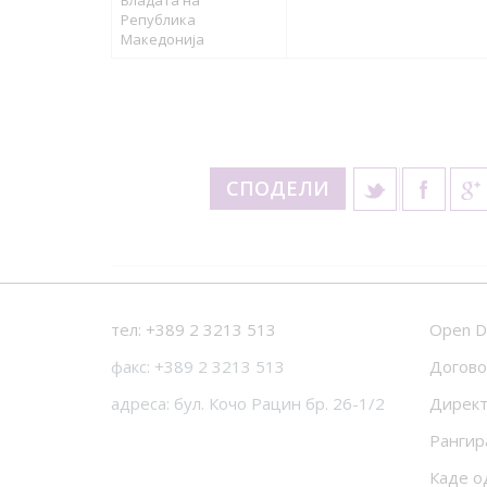
Владата на
Република
Македонија
СПОДЕЛИ
тел: +389 2 3213 513
Open D
факс: +389 2 3213 513
Догово
адреса: бул. Кочо Рацин бр. 26-1/2
Директ
Рангир
Каде о