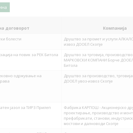
ина
на договорот
Компанија
тки болести
Друштво за промет и услуги АЛКАЛ
извоз ДООЕЛ Скопје
зација на повик за РЕК Битола
Друштво за трговија, производство 
МАРКОВСКИ КОМПАНИ Борче ДООЕЛ
Битола
тековно одржување на
Друштво за производство, трговија 
права
ДООЕЛ увоз-извоз Скопје
атен јазол за ТИРЗ Прилеп
Фабрика КАРПОШ - Акционерско др
проектирање, производство и монт
префабрикати, станови, индустриск
мостови и далноводи Скопје