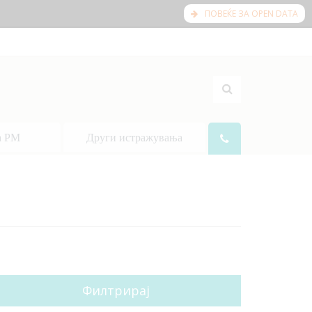
ПОВЕЌЕ ЗА OPEN DATA
а РМ
Други истражувања