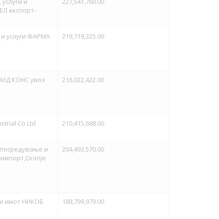
 услуги и
227,541,760.00
Л експорт-
 и услуги ФАРМА
219,719,325.00
ОИД КОНС увоз
216,022,422.00
trial Co Ltd
210,415,688.00
,посредување и
204,493,570.00
-импорт,Скопје
 и имот НИКОБ
188,799,979.00