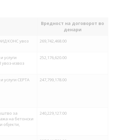
Вредност на договорот во
денари
ОИД КОНС увоз
269,742,468.00
и услуги
252,176,620.00
 увоз-извоз
и услуги СЕРТА
247,799,178.00
уштво за
240,229,127.00
ажа на бетонски
и објекти,