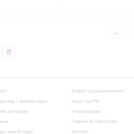
<<
<
ata
Индекс на рационалност
ри над 1 милион евра
Буџет на РМ
ни договори
Истражувања
ања
Повеќе за Open Data
дат моите пари
Контакт