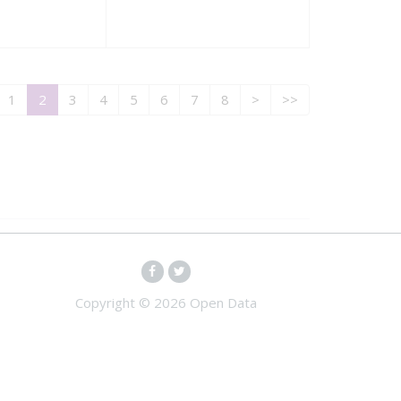
1
2
3
4
5
6
7
8
>
>>
Copyright ©
2026 Open Data