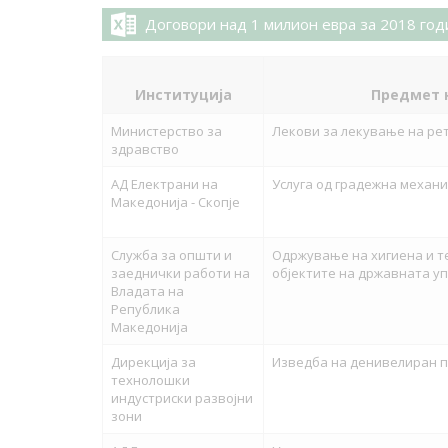
Договори над 1 милион евра за 2018 год
Институција
Предмет 
Министерство за
Лекови за лекување на ре
здравство
АД Електрани на
Услуга од градежна механи
Македонија - Скопје
Служба за општи и
Одржување на хигиена и 
заеднички работи на
објектите на државната у
Владата на
Република
Македонија
Дирекција за
Изведба на денивелиран п
технолошки
индустриски развојни
зони