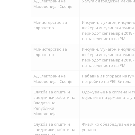
АД Електрани на
Услуга од градежна механи
Македонија - Скопје
Министерство за
Инсулин, глукагон, инсулин
здравство
шеќер и инсулински пумпи
периодот септември 2018 -
на населението на РМ
Министерство за
Инсулин, глукагон, инсулин
здравство
шеќер и инсулински пумпи
периодот септември 2018 -
на населението на РМ
АД Електрани на
Набавка и испорака на гум
Македонија - Скопје
потребите на РЕК Битола
Служба за општи и
Одржување на хигиена и 
заеднички работи на
објектите на државната у
Владата на
Република
Македонија
Служба за општи и
Физичко обезбедување на 
заеднички работи на
управа