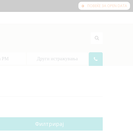
ПОВЕЌЕ ЗА OPEN DATA
а РМ
Други истражувања