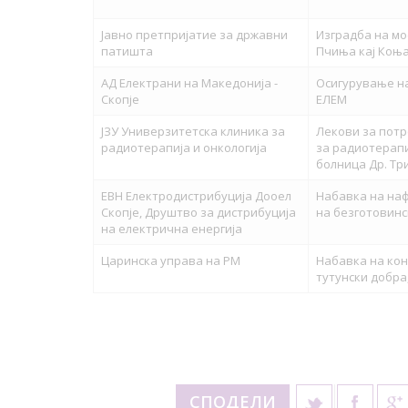
Јавно претпријатие за државни
Изградба на мо
патишта
Пчиња кај Коњ
АД Електрани на Македонија -
Осигурување на
Скопје
ЕЛЕМ
ЈЗУ Универзитетска клиника за
Лекови за потр
радиотерапија и онкологија
за радиотерапи
болница Др. Тр
ЕВН Електродистрибуција Дооел
Набавка на наф
Скопје, Друштво за дистрибуција
на безготовинс
на електрична енергија
Царинска управа на РМ
Набавка на ко
тутунски добра
СПОДЕЛИ