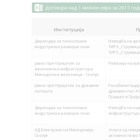
Договори над 1 милион евра за 2017 год
Институција
П
Дирекција за технолошки
Изведба на дел
индустриски развојни зони
ТИРЗ „Струмица
ТИРЗ „Струмица
Јавно претпријатие за
Ревизија на ва
железничка инфраструктура
Македонски железници - Скопје
Јавно претпријатие за државни
Рехабилитација
патишта
државен пат А1
Градско и Градс
Дирекција за технолошки
Изведба на на
индустриски развојни зони
инфраструктур
АД Електрани на Македонија -
Услуга од спец
Скопје
активности во Т