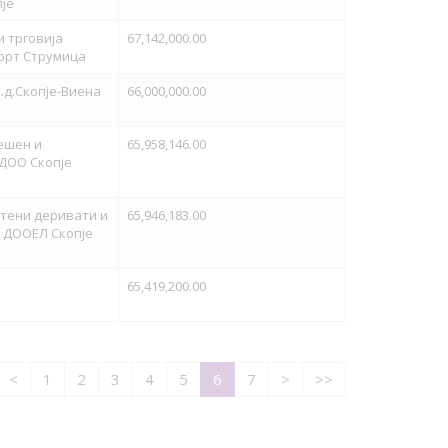
пје
 трговија
67,142,000.00
орт Струмица
д.Скопје-Виена
66,000,000.00
ешен и
65,958,146.00
ДОО Скопје
фтени деривати и
65,946,183.00
 ДООЕЛ Скопје
65,419,200.00
<
1
2
3
4
5
6
7
>
>>