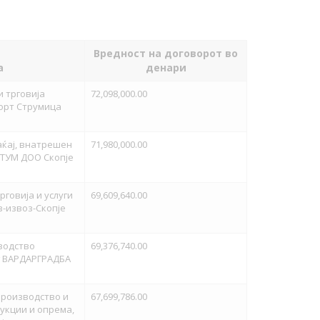
Вредност на договорот во
а
денари
 трговија
72,098,000.00
орт Струмица
аќај, внатрешен
71,980,000.00
ТУМ ДОО Скопје
говија и услуги
69,609,640.00
-извоз-Скопје
водство
69,376,740.00
г ВАРДАРГРАДБА
производство и
67,699,786.00
укции и опрема,