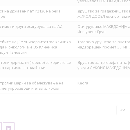
увоз-извоз ФАКОМ АД - Ско
ст на државен пат Р2136 на река
Друштво за градежништво и
аре
ЖИКОЛ ДООЕЛ експорт имп
 имот и други осигурувања на АД
Осигурување МАКЕДОНИЈА а.
Иншуренс Груп
ебите на ЈЗУ Универзитетска клиника
Трговско друштво за внатр
ја и онкологија и ЈЗУ Клиничка
надворешен промет ЗЕГИН 
ифун Пановски
тени деривати (гориво) со користење
Друштво за трговија на на
ка картичка за плаќање
услуги ЛУКОИЛ МАКЕДОНИЈА
нтролни марки за обележување на
Kedra
, меѓупроизводи и етил алкохол
<<