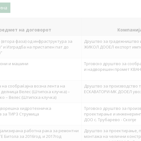
ина
редмет на договорот
Компаниј
 (втора фаза) од инфраструктура за
Друштво за градежништво и
“ и Изградба на пристапен пат до
ЖИКОЛ ДООЕЛ експорт имп
“
гони и машини
Трговско друштво за сообр
и надворешен промет КВАН
 на сообраќајна возна лента на
Друштво за производство тр
 делница Велес (Штипска клучка) –
ЕСКАВАТОРИ-МК ДООЕЛ увоз
ко – Велес (Штипска клучка)
дворешна хидротехничка
Трговско друштво за произ
а за ТИРЗ Струмица
проектирање и инженерин
ДОО с. Трубарево - Скопје
ијализирана работна рака за ремонтни
Друштво за проектирање, 
Е Битола за 2016год. и 2017год
монтажа на челични констр