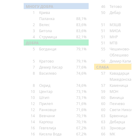
МНОГУ ДОБРА
46
Тетово
1
Крива
50
Дебар
Паланка
88,1%
2
Велес
83,6%
51
МЗШВ
3
Битола
83,6%
51
МИОА
4
Струмица
82,1%
51
МНР
ДОБРА
51
МТВ
5
Богданци
79,1%
55
Чешиново-
Облешево
5
Кратово
79,1%
56
Демир Капија
7
Демир Хисар
77,6%
СЛАБА
8
Василево
74,6%
57
Кавадарци
Македонска
8
Охрид
74,6%
57
Каменица
10
Центар
73,1%
59
МОН
10
Штип
73,1%
60
Виница
12
Прилеп
71,6%
60
Пехчево
12
Ранковце
71,6%
60
Свети Николе
14
Вевчани
70,1%
63
Брвеница
14
Карпош
70,1%
63
Дебарца
16
Гевгелија
67,2%
63
Зрновци
16
Кисела Вода
67,2%
66
МК