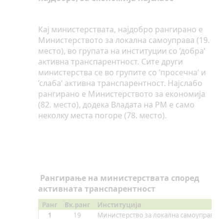
Кај министерствата, најдобро рангирано е
Министерството за локална самоуправа (19.
место), во групата на институции со ’добра‘
активна транспарентност. Сите други
министерства се во групите со ’просечна‘ и
’слаба‘ активна транспарентност. Најслабо
рангирано е Министерството за економија
(82. место), додека Владата на РМ е само
неколку места погоре (78. место).
Рангирање на министерствата според
активната транспарентност
Ранг
Вк.ранг
Институција
1
19
Министерство за локална самоуправа