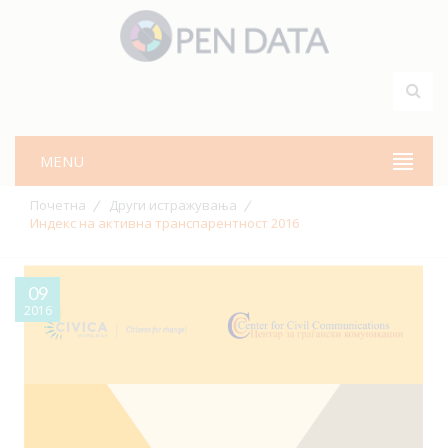
MENU
Почетна
Други истражувања
Индекс на активна транспарентност 2016
09
2016