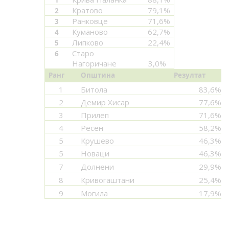
1
Кратово
79,1%
2
Ранковце
71,6%
3
Куманово
62,7%
4
Липково
22,4%
5
Старо
6
Нагоричане
3,0%
Ранг
Општина
Резултат
1
Битола
83,6%
2
Демир Хисар
77,6%
3
Прилеп
71,6%
4
Ресен
58,2%
5
Крушево
46,3%
5
Новаци
46,3%
7
Долнени
29,9%
8
Кривогаштани
25,4%
9
Могила
17,9%