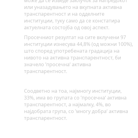
може да се изведе заклучок за напредокот
или уназадувањето на вкупната активна
транспарентност и на одделните
институции, туку само да се констатира
актуелната состојба од овој аспект.
Просечниот резултат на сите вклучени 97
институции изнесува 44,8% (од можни 100%),
што според употребената градација на
нивото на активна транспарентност, би
значело ’просечна‘ активна
транспарентност.
Соодветно на тоа, најмногу институции,
33%, има во групата со ’просечна‘ активна
транспарентност, а најмалку, 4%, во
најдобрата група, со ’многу добра‘ активна
транспарентност.