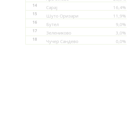
14
Сарај
16,4%
15
Шуто Оризари
11,9%
16
Бутел
9,0%
17
Зелениково
3,0%
18
Чучер Сандево
0,0%