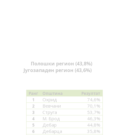
Полошки регион (43,8%)
Југозападен регион (43,6%)
Ранг
Општина
Резултат
Охрид
74,6%
1
Вевчани
70,1%
2
Струга
53,7%
3
М. Брод
46,3%
4
Дебар
44,8%
5
Дебарца
35,8%
6