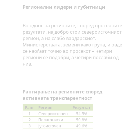
Регионални лидери и губитници
Во однос на регионите, според просечните
резултати, најдобро стои североисточниот
регион, а најслабо вардарскиот.
Министерствата, земени како група, и овде
се наоѓаат точно во просекот – четири
региони се подобри, а четири послаби од
нив.
Рангирање на регионите според
активната транспарентност
Ранг
Регион
Резултат
1
Североисточен
54,5%
2
Пелагониски
50,8%
3
Југоисточен
49,6%