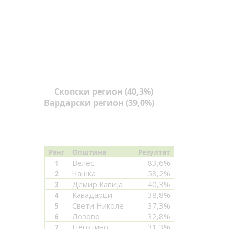
Скопски регион (40,3%)
Вардарски регион (39,0%)
Ранг
Општина
Резултат
Велес
83,6%
1
Чашка
58,2%
2
Демир Капија
40,3%
3
Кавадарци
38,8%
4
Свети Николе
37,3%
5
Лозово
32,8%
6
Неготино
31,3%
7