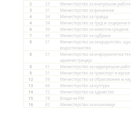
2
25
Министерство за внатрешни работи
3
31
Министерство за финансии
4
34
Министерство за правда
4
34
Министерство за труд и социјална по
6
39
Министерство за животна средина
7
45
Министерство за одбрана
8
51
Министерство за земјоделство, шума
водостопанство
8
51
Министерство за информатичка техно
администрација
8
51
Министерство за надворешни работи
8
51
Министерство за транспорт и врски
12
59
Министерство за образование и наук
13
66
Министерство за култура
14
72
Министерство за здравство
15
78
Влада на РМ
16
82
Министерство за економија