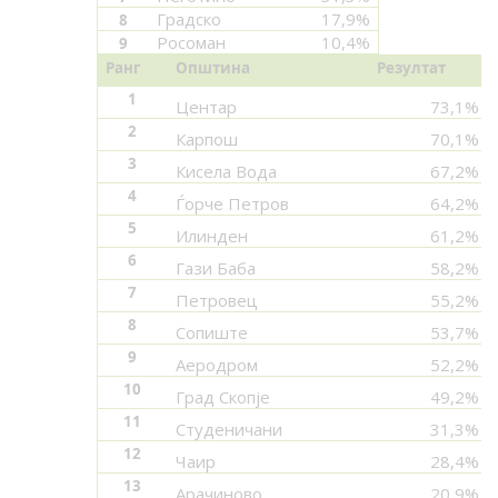
Градско
17,9%
8
Росоман
10,4%
9
Ранг
Општина
Резултат
1
Центар
73,1%
2
Карпош
70,1%
3
Кисела Вода
67,2%
4
Ѓорче Петров
64,2%
5
Илинден
61,2%
6
Гази Баба
58,2%
7
Петровец
55,2%
8
Сопиште
53,7%
9
Аеродром
52,2%
10
Град Скопје
49,2%
11
Студеничани
31,3%
12
Чаир
28,4%
13
Арачиново
20,9%