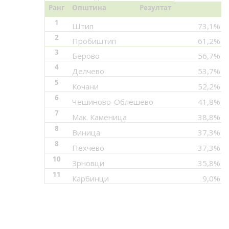
Ранг
Општина
Резултат
1
Штип
73,1%
2
Пробиштип
61,2%
3
Берово
56,7%
4
Делчево
53,7%
5
Кочани
52,2%
6
Чешиново-Облешево
41,8%
7
Мак. Каменица
38,8%
8
Виница
37,3%
8
Пехчево
37,3%
10
Зрновци
35,8%
11
Карбинци
9,0%