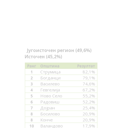
Југоисточен регион (49,6%)
Источен (45,2%)
Ранг
Општина
Резултат
Струмица
82,1%
1
Богданци
79,1%
2
Василево
74,6%
3
Гевгелија
67,2%
4
Ново Село
55,2%
5
Радовиш
52,2%
6
Дојран
25,4%
7
Босилово
20,9%
8
Конче
20,9%
8
Валандово
17,9%
10