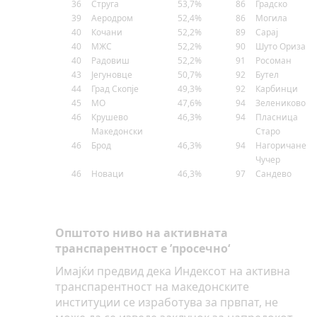
36
Струга
53,7%
86
Градско
39
Аеродром
52,4%
86
Могила
40
Кочани
52,2%
89
Сарај
40
МЖС
52,2%
90
Шуто Оризари
40
Радовиш
52,2%
91
Росоман
43
Јегуновце
50,7%
92
Бутел
44
Град Скопје
49,3%
92
Карбинци
45
МО
47,6%
94
Зелениково
46
Крушево
46,3%
94
Пласница
Македонски
Старо
46
Бр
o
д
46,3%
94
Нагоричане
Чучер
46
Новаци
46,3%
97
Сандево
Општото ниво на активната
транспарентност е ’просечно‘
Имајќи предвид дека Индексот на активна
транспарентност на македонските
институции се изработува за првпат, не