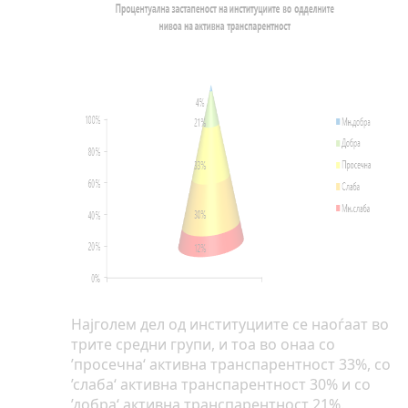
Најголем дел од институциите се наоѓаат во
трите средни групи, и тоа во онаа со
’просечна‘ активна транспарентност 33%, со
’слаба‘ активна транспарентност 30% и со
’добра‘ активна транспарентност 21%.