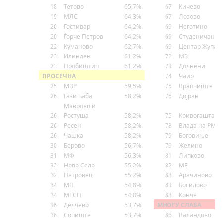
18
Тетово
65,7%
67
Кичево
19
МЛС
64,3%
67
Лозово
20
Гостивар
64,2%
69
Неготино
20
Ѓорче Петров
64,2%
69
Студеничани
22
Куманово
62,7%
69
Центар Жупа
23
Илинден
61,2%
72
МЗ
23
Пробиштип
61,2%
73
Долнени
ПРОСЕЧНА
74
Чаир
25
МВР
59,5%
75
Врапчиште
26
Гази Баба
58,2%
75
Дојран
Маврово и
26
Ростуша
58,2%
75
Кривогаштан
26
Ресен
58,2%
78
Влада на РМ
26
Чашка
58,2%
79
Боговиње
30
Берово
56,7%
79
Желино
31
МФ
56,3%
81
Липково
32
Ново Село
55,2%
82
МЕ
32
Петровец
55,2%
83
Арачиново
34
МП
54,8%
83
Босилово
34
МТСП
54,8%
83
Конче
36
Делчево
53,7%
МНОГУ СЛАБА
36
Сопиште
53,7%
86
Валандово