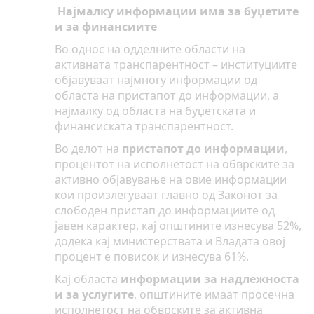
Најмалку информации има за буџетите
и за финансиите
Во однос на одделните области на
активната транспарентност – институциите
објавуваат најмногу информации од
областа на пристапот до информации, а
најмалку од областа на буџетската и
финансиската транспарентност.
Во делот на
пристапот до информации
,
процентот на исполнетост на обврските за
активно објавување на овие информации
кои произлегуваат главно од Законот за
слободен пристап до информациите од
јавен карактер, кај општините изнесува 52%,
додека кај министерствата и Владата овој
процент е повисок и изнесува 61%.
Кај областа
информации за надлежноста
и за услугите
, општините имаат просечна
исполнетост на обврските за активна