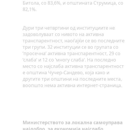
Битола, со 83,6%, и општината Струмица, со
82,1%.
Дури три четвртини од институциите не
задоволуваат со нивото на активна
транспарентност, наоѓајќи се во последните
три групи. 32 институции се во групата со
’просечна‘ активна транспарентност, 29 со
’слаба‘ и 12 со ’многу слаба‘. На последно
место со најслаба активна транспарентност
е општина Чучер-Сандево, која како и
другите три општини на последните места,
воопшто нема активна интернет-страница.
Министерството за локална самоуправа
најдобро, за економија најслабо