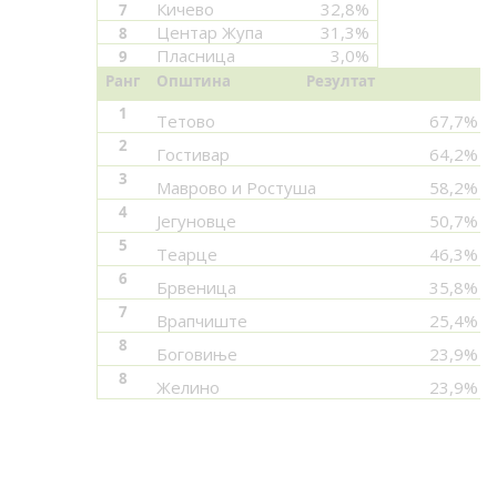
Кичево
32,8%
7
Центар Жупа
31,3%
8
Пласница
3,0%
9
Ранг
Општина
Резултат
1
Тетово
67,7%
2
Гостивар
64,2%
3
Маврово и Ростуша
58,2%
4
Јегуновце
50,7%
5
Теарце
46,3%
6
Брвеница
35,8%
7
Врапчиште
25,4%
8
Боговиње
23,9%
8
Желино
23,9%