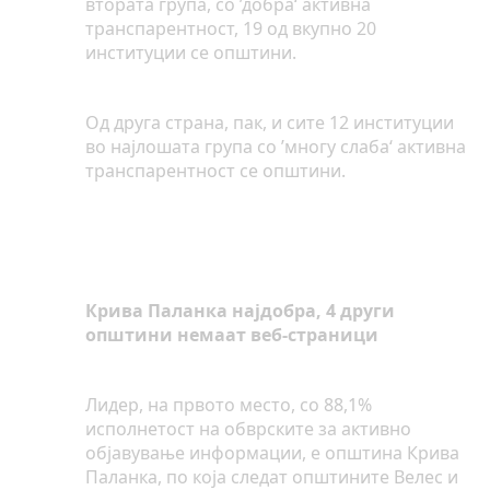
втората група, со ’добра‘ активна
транспарентност, 19 од вкупно 20
институции се општини.
Од друга страна, пак, и сите 12 институции
во најлошата група со ’многу слаба‘ активна
транспарентност се општини.
Крива Паланка најдобра, 4 други
општини немаат веб-страници
Лидер, на првото место, со 88,1%
исполнетост на обврските за активно
објавување информации, е општина Крива
Паланка, по која следат општините Велес и