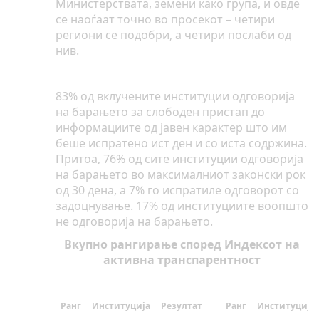
Министерствата, земени како група, и овде
се наоѓаат точно во просекот – четири
региони се подобри, а четири послаби од
нив.
83% од вклучените институции одговорија
на барањето за слободен пристап до
информациите од јавен карактер што им
беше испратено ист ден и со иста содржина.
Притоа, 76% од сите институции одговорија
на барањето во максималниот законски рок
од 30 дена, а 7% го испратиле одговорот со
задоцнување. 17% од институциите воопшто
не одговорија на барањето.
Вкупно рангирање според Индексот на
активна транспарентност
Ранг
Институција
Резултат
Ранг
Институција