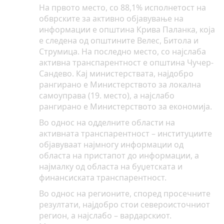
На првото место, со 88,1% исполнетост на
обврските за активно објавување на
информации е општина Крива Паланка, која
е следена од општините Велес, Битола и
Струмица. На последно место, со најслаба
активна транспарентност е општина Чучер-
Сандево. Кај министерствата, најдобро
рангирано е Министерството за локална
самоуправа (19. место), а најслабо
рангирано е Министерството за економија.
Во однос на одделните области на
активната транспарентност – институциите
објавуваат најмногу информации од
областа на пристапот до информации, а
најмалку од областа на буџетската и
финансиската транспарентност.
Во однос на регионите, според просечните
резултати, најдобро стои североисточниот
регион, а најслабо – вардарскиот.