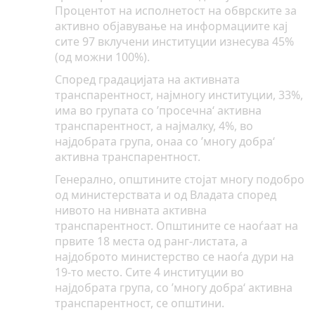
Процентот на исполнетост на обврските за
активно објавување на информациите кај
сите 97 вклучени институции изнесува 45%
(од можни 100%).
Според градацијата на активната
транспарентност, најмногу институции, 33%,
има во групата со ’просечна‘ активна
транспарентност, а најмалку, 4%, во
најдобрата група, онаа со ’многу добра‘
активна транспарентност.
Генерално, општините стојат многу подобро
од министерствата и од Владата според
нивото на нивната активна
транспарентност. Општините се наоѓаат на
првите 18 места од ранг-листата, а
најдоброто министерство се наоѓа дури на
19-то место. Сите 4 институции во
најдобрата група, со ’многу добра‘ активна
транспарентност, се општини.