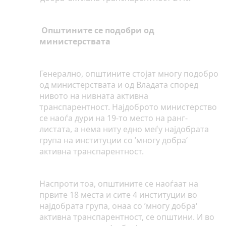
Општините се подобри од
министерствата
Генерално, општините стојат многу подобро
од министерствата и од Владата според
нивото на нивната активна
транспарентност. Најдоброто министерство
се наоѓа дури на 19-то место на ранг-
листата, а нема ниту едно меѓу најдобрата
група на институции со ’многу добра‘
активна транспарентност.
Наспроти тоа, општините се наоѓаат на
првите 18 места и сите 4 институции во
најдобрата група, онаа со ’многу добра‘
активна транспарентност, се општини. И во