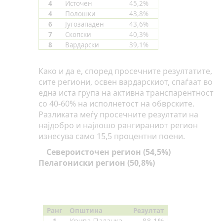
4
Источен
45,2%
4
Полошки
43,8%
6
Југозападен
43,6%
7
Скопски
40,3%
8
Вардарски
39,1%
Како и да е, според просечните резултатите,
сите региони, освен вардарскиот, спаѓаат во
една иста група на активна транспарентност
со 40-60% на исполнетост на обврските.
Разликата меѓу просечните резултати на
најдобро и најлошо рангираниот регион
изнесува само 15,5 процентни поени.
Североисточен регион (54,5%)
Пелагониски регион (50,8%)
Ранг
Општина
Резултат
Крива Паланка
88,1%