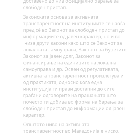
доставено до нив официјално барање за
слободен пристап.
Законската основа за активната
транспарентност
на институциите се наоѓа
пред сè во Законот за слободен пристап до
информациите од јавен карактер, но и во
низа други закони како што се Законот за
локалната самоуправа, Законот за буџетите,
Законот за јавен долг, Законот за
финансирање на единиците на локална
самоуправа и др. Освен од регулативата,
активната транспарентност
произлегува и
од практиката, односно кога една
институција ги прави достапни до сите
граѓани одговорите на прашањата што
почесто ги добива во форма на барања за
слободен пристап до информации од јавен
карактер.
Општото ниво на активната
транспарентност во Македонија е ниско.