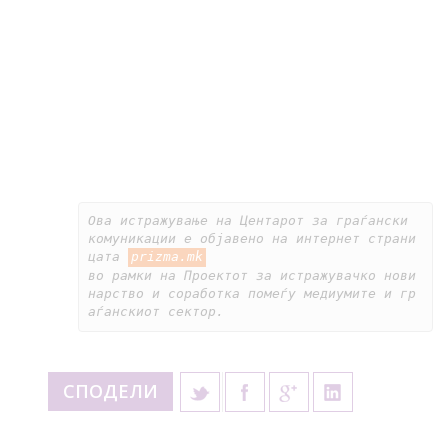
Ова истражување на Центарот за граѓански 
комуникации е објавено на интернет страни
цата 
prizma.mk
во рамки на Проектот за истражувачко нови
нарство и соработка помеѓу медиумите и гр
аѓанскиот сектор.
СПОДЕЛИ