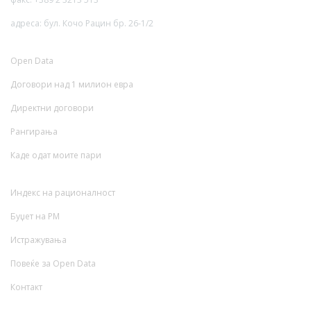
адреса: бул. Кочо Рацин бр. 26-1/2
Open Data
Договори над 1 милион евра
Директни договори
Рангирања
Каде одат моите пари
Индекс на рационалност
Буџет на РМ
Истражувања
Повеќе за Open Data
Контакт