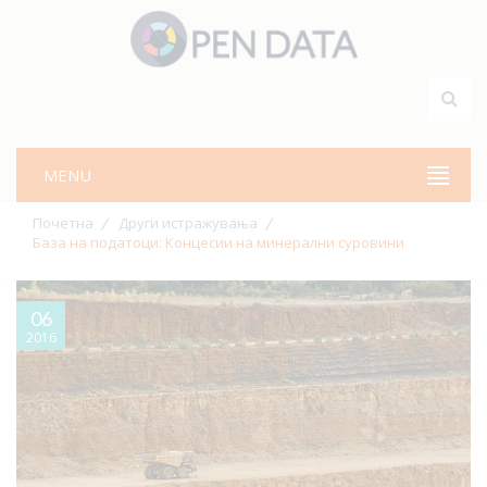
MENU
Почетна
Други истражувања
База на податоци: Концесии на минерални суровини
06
2016