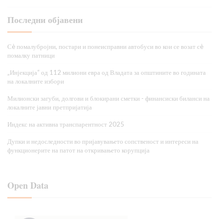
Последни објавени
Сè помалубројни, постари и понеисправни автобуси во кои се возат сè
помалку патници
„Инјекција“ од 112 милиони евра од Владата за општините во годината
на локалните избори
Милионски загуби, долгови и блокирани сметки - финансиски биланси на
локалните јавни претпријатија
Индекс на активна транспарентност 2025
Дупки и недоследности во пријавувањето сопственост и интереси на
функционерите на патот на откривањето корупција
Open Data