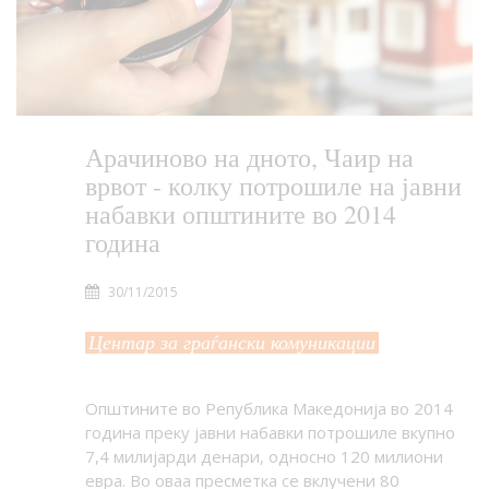
Арачиново на дното, Чаир на
врвот - колку потрошиле на јавни
набавки општините во 2014
година
30/11/2015
Центар за граѓански комуникации
Општините во Република Македонија во 2014
година преку јавни набавки потрошиле вкупно
7,4 милијарди денари, односно 120 милиони
евра. Во оваа пресметка се вклучени 80