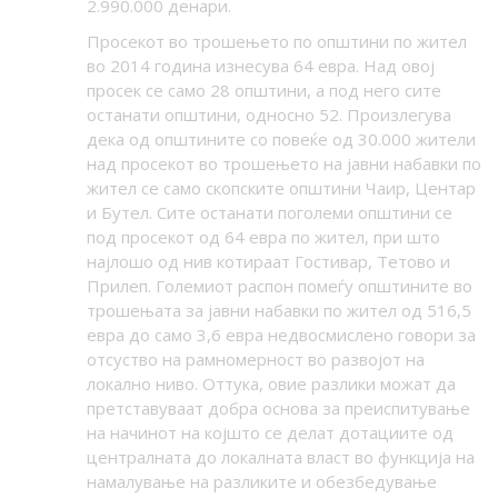
2.990.000 денари.
Просекот во трошењето по општини по жител
во 2014 година изнесува 64 евра. Над овој
просек се само 28 општини, а под него сите
останати општини, односно 52. Произлегува
дека од општините со повеќе од 30.000 жители
над просекот во трошењето на јавни набавки по
жител се само скопските општини Чаир, Центар
и Бутел. Сите останати поголеми општини се
под просекот од 64 евра по жител, при што
најлошо од нив котираат Гостивар, Тетово и
Прилеп. Големиот распон помеѓу општините во
трошењата за јавни набавки по жител од 516,5
евра до само 3,6 евра недвосмислено говори за
отсуство на рамномерност во развојот на
локално ниво. Оттука, овие разлики можат да
претставуваат добра основа за преиспитување
на начинот на којшто се делат дотациите од
централната до локалната власт во функција на
намалување на разликите и обезбедување