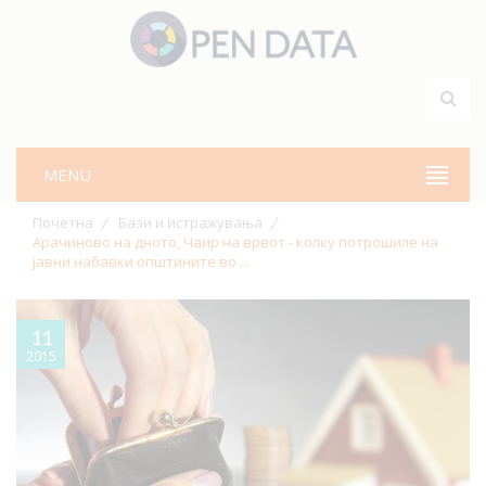
MENU
Почетна
Бази и истражувања
Арачиново на дното, Чаир на врвот - колку потрошиле на
јавни набавки општините во ...
11
2015