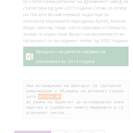
по статистички региони“ на Државниот завод за
статистика од јули 2015 година. Сепак, со оглед
на тоа што во нив немаше податоци за
скопските општините Аеродром, Бутел, Кисела
Вода, Центар, Чаир, Шуто Оризари и Сопиште,
за нив се користеше бројот на населението во
согласност со последниот попис од 2002 година.
Вредност на јавните набавки на
општините во 2014 година
Ова истражување на Центарот за граѓански 
комуникации е објавено на интернет страни
цата 
prizma.mk
во рамки на Проектот за истражувачко нови
нарство и соработка помеѓу медиумите и гр
аѓанскиот сектор.