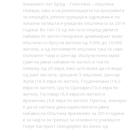
локалниот пат Брод – Гнеотино – општина
Новаци, како и на реализацијата на програмата
за изградба, реконструкција и одржување на
локални патишта и улици во општината за 2014
година. Во топ 10 од листата според јавните
набавки по жител генерално доминираат мали
општини со број на жители од 3.000 до 10.000
жители, а од поголемите општина тука се само
скопските Чаир и Центар. Исклучително мали
суми на јавни набавки по жител, и тоа по
помалку од 20 евра, како што може да се види
од ранг листата, трошеле 5 општини: Центар
Жупа (18,9 евра по жител), Студеничани (14,2
евра по жител), Шуто Оризари (10,4 евра по
жител), Гостивар (9,9 евра по жител) и
Арачиново (3,6 евра по жител). Притоа, значајно
е да се нагласи дека единствената јавна
набавка на Општина Арачиново за 2014 година
е за нафта за греење за основното училиште
Гоерг Кастриот Скендербег во износ од