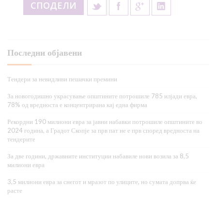
СПОДЕЛИ
Последни објавени
Тендери за невидливи пешачки премини
За новогодишно украсување општините потрошиле 785 илјади евра,
78% од вредноста е концентрирана кај една фирма
Рекордни 190 милиони евра за јавни набавки потрошиле општините во
2024 година, а Градот Скопје за прв пат не е прв според вредноста на
тендерите
За две години, државните институции набавиле нови возила за 8,5
милиони евра
3,5 милиони евра за снегот и мразот по улиците, но сумата допрва ќе
расте