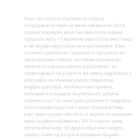
Ранг-листата на општините според
потрошените пари за јавни набавки во 2014
година покажува дека тие минатата година
трошеле меѓу 13 милиони евра (Општина Чаир)
и 48 илјади евра (Општина Арачиново). Вака
големиот распон во годишните трошења за
јавни набавки говори за големи разлики во
парите со кои општините располагаат за
сервисирање на услугите во нивна надлежност
(изградба на локални улици, комунална
инфраструктура, локално осветлување,
поправка и изградба на училишта, урбана
опрема и сл.). Се чини дека разликите најдобро
ги отсликува податокот дека Општина Чаир,
како прва на ранг-листата со вкупно потрошени
пари за јавни набавки во 2014 година, сама
потрошила колку 36 други општини заедно,
секако, оние од втората половина на ранг-