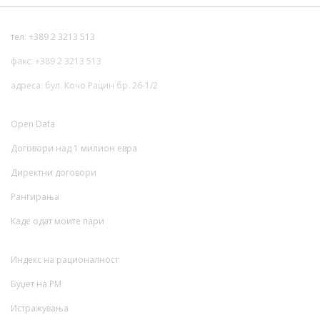
тел: +389 2 3213 513
факс: +389 2 3213 513
адреса: бул. Кочо Рацин бр. 26-1/2
Open Data
Договори над 1 милион евра
Директни договори
Рангирања
Каде одат моите пари
Индекс на рационалност
Буџет на РМ
Истражувања