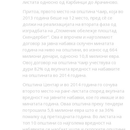
листата односно од Карбинци до Арачиново.
Притоа, првото место на општина Чаир, која во
2013 година беше на 12 место, пред сè се
должи на реализацијата на втората фаза од
изградбата на „Споменик обележје плоштад
Скендербег“. Ова е впрочем и најголемиот
договор за јавна набавка склучен минатата
година на ниво на општини, во износ од 664
милиони денари, односно 10,8 милиони евра.
Овој договор на општина Чаир учествува со
дури 82% од вкупната вредност на набавките
на општината во 2014 година.
Општина Центар и во 2014 година го сочува
второто место на ранг-листата според вкупната
вредност на јавните набавки, кое го имаше и во
минатата година. Оваа општина преку тендери
потрошила 5,8 милиони евра што е за 36%
помалку од претходната година. Во листата на
топ 10 општини со најголема вредност на
набавките се наоѓаат уште и скопските општини