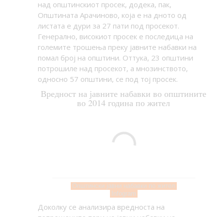
над општинскиот просек, додека, пак,
Општината Арачиново, која е на дното од
листата е дури за 27 пати под просекот.
Генерално, високиот просек е последица на
големите трошења преку јавните набавки на
помал број на општини. Оттука, 23 општини
потрошиле над просекот, а мнозинството,
односно 57 општини, се под тој просек.
Вредност на јавните набавки во општините
во 2014 година по жител
Општински јавни набавки по жител
Infogram
Доколку се анализира вредноста на