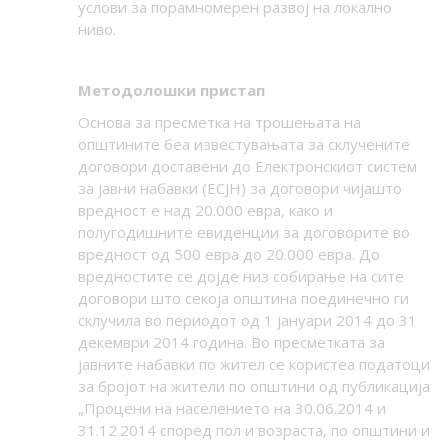
услови за порамномерен развој на локално
ниво.
Методолошки пристап
Основа за пресметка на трошењата на
општините беа известувањата за склучените
договори доставени до Електронскиот систем
за јавни набавки (ЕСЈН) за договори чијашто
вредност е над 20.000 евра, како и
полугодишните евиденции за договорите во
вредност од 500 евра до 20.000 евра. До
вредностите се дојде низ собирање на сите
договори што секоја општина поединечно ги
склучила во периодот од 1 јануари 2014 до 31
декември 2014 година. Во пресметката за
јавните набавки по жител се користеа податоци
за бројот на жители по општини од публикација
„Процени на населението на 30.06.2014 и
31.12.2014 според пол и возраста, по општини и