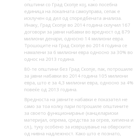
општини со Град Скопје кој, како посебна
единица на локалната самоуправа, сепак е
исклучен од дел од споредбената анализа.
Инаку, Град Скопје во 2014 година склучил 167
договори за јавни набавки во вредност од 879
милиони денари, односно 14 милиони евра.
Трошоците на Град Скопје во 2014 година се
намалени за 6 милиони евра односно за 30% во
однос на 2013 година.
80-те општини без Град Скопје, пак, потрошиле
за јавни набавки во 2014 година 105 милиони
евра, што е за 4,3 милиони евра, односно за 4%
повеќе од 2013 година.
Вредноста на јавните набавки е показател не
само за тоа колку пари потрошиле општините
за своето функционирање (канцелариски
материјал, опрема, средства за огрев, хигиена и
сл.), туку особено за извршување на обврските
од нивна надлежност. Како што е познато,