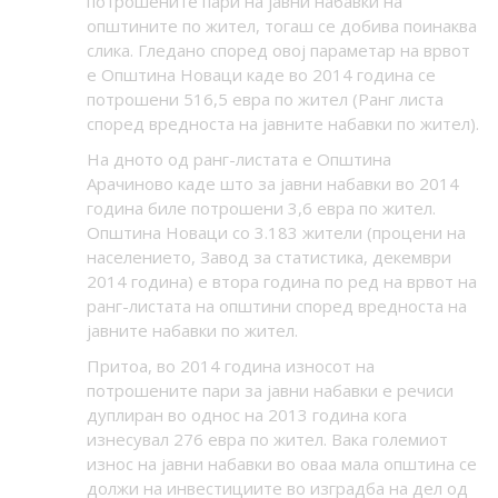
потрошените пари на јавни набавки на
општините по жител, тогаш се добива поинаква
слика. Гледано според овој параметар на врвот
е Општина Новаци каде во 2014 година се
потрошени 516,5 евра по жител (Ранг листа
според вредноста на јавните набавки по жител).
На дното од ранг-листата е Општина
Арачиново каде што за јавни набавки во 2014
година биле потрошени 3,6 евра по жител.
Општина Новаци со 3.183 жители (процени на
населението, Завод за статистика, декември
2014 година) е втора година по ред на врвот на
ранг-листата на општини според вредноста на
јавните набавки по жител.
Притоа, во 2014 година износот на
потрошените пари за јавни набавки е речиси
дуплиран во однос на 2013 година кога
изнесувал 276 евра по жител. Вака големиот
износ на јавни набавки во оваа мала општина се
должи на инвестициите во изградба на дел од