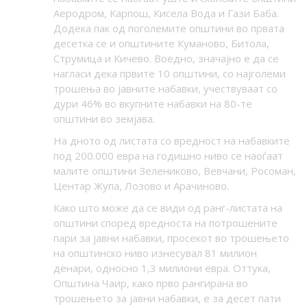
Аеродром, Карпош, Кисела Вода и Гази Баба.
Додека пак од поголемите општини во првата
десетка се и општините Куманово, Битола,
Струмица и Кичево. Воедно, значајно е да се
нагласи дека првите 10 општини, со најголеми
трошења во јавните набавки, учествуваат со
дури 46% во вкупните набавки на 80-те
општини во земјава.
На дното од листата со вредност на набавките
под 200.000 евра на годишно ниво се наоѓаат
малите општини Зелениково, Вевчани, Росоман,
Центар Жупа, Лозово и Арачиново.
Како што може да се види од ранг-листата на
општини според вредноста на потрошените
пари за јавни набавки, просекот во трошењето
на општинско ниво изнесувал 81 милион
денари, односно 1,3 милиони евра. Оттука,
Општина Чаир, како прво рангирана во
трошењето за јавни набавки, е за десет пати