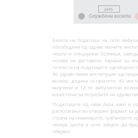
Базата на податоци на сите амбула
обезбедени од здравствените инстит
општи и специјални болници, заводи
основа на доставено барање за инф
точноста на податоците одговорност
90 здравствени институции одговори
возила, додека останатите 43 инст
вклучени и 12-те амбулантни возил
користење за потребите на здравстве
Податоците од оваа база, како и од
располагање во отворен формат за 
страна на новинарите, граѓанските о
линија, целта е сите заедно да пр
земјава.