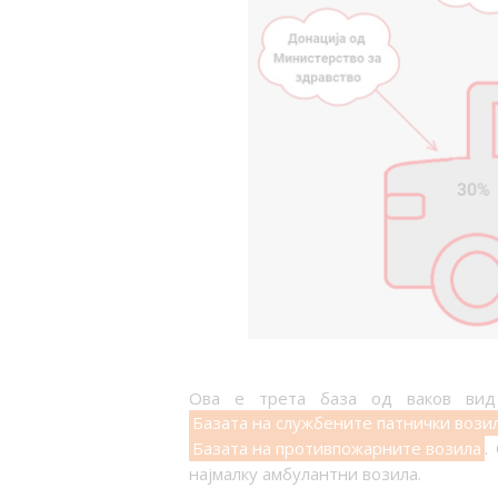
Oва е трета база од ваков вид 
Базата на службените патнички вози
Базата на противпожарните возила
.
најмалку амбулантни возила.