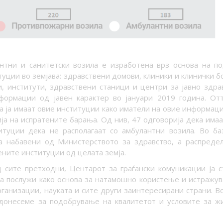
нтни и санитетски возила е изработена врз основа на п
уции во земјава: здравствени домови, клиники и клинички б
, институти, здравствени станици и центри за јавно здрав
ормации од јавен карактер во јануари 2019 година. Отт
а ја имаат овие институции како иматели на овие информаци
ја на испратените барања. Од нив, 47 одговорија дека имаа
итуции дека не располагаат со амбулантни возила. Во ба
а набавени од Министерството за здравство, а распреде
ните институции од целата земја.
 сите претходни, Центарот за граѓански комуникации ја с
да послужи како основа за натамошно користење и истражу
рганизации, науката и сите други заинтересирани страни. Во
идонесеме за подобрување на квалитетот и условите за ж