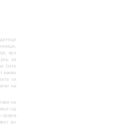
одатоци
олници,
је, врз
ука, за
и. Сите
т вакви
зата се
лени на
тава на
вање од
 крајна
ивот во