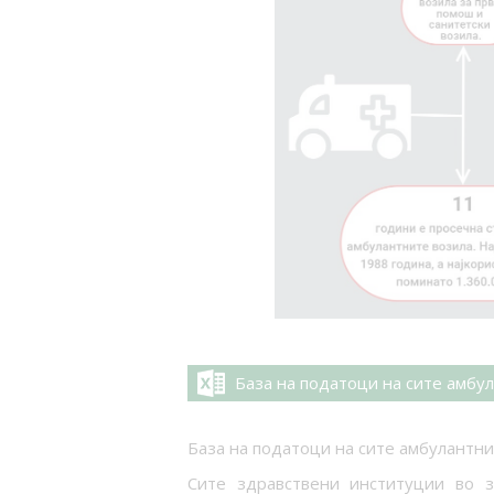
База на податоци на сите амбул
База на податоци на сите амбулантни
Сите здравствени институции во з