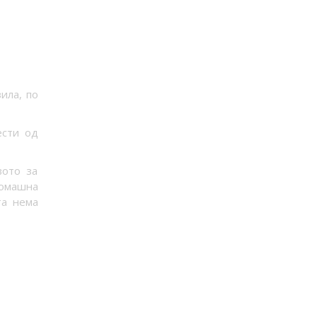
ила, по
ести од
вото за
домашна
та нема