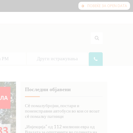
ПОВЕЌЕ ЗА OPEN DATA
а РМ
Други истражувања
Последни објавени
Сè помалубројни, постари и
понеисправни автобуси во кои се возат
сè помалку патници
„Инјекција“ од 112 милиони евра од
Владата за општините во годината на