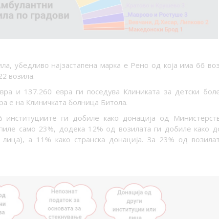
ила, убедливо најзастапена марка е Рено од која има 66 воз
22 возила.
евра и 137.260 евра ги поседува Клиниката за детски бол
ра е на Клиничката болница Битола.
% институциите ги добиле како донација од Министерст
купиле само 23%, додека 12% од возилата ги добиле како 
 лица), а 11% како странска донација. За 23% од возила