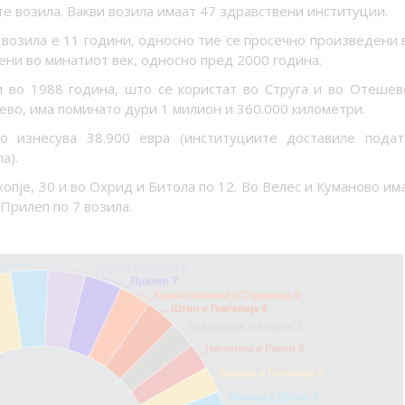
те возила. Вакви возила имаат 47 здравствени институции.
 возила е 11 години, односно тие се просечно произведени 
ени во минатиот век, односно пред 2000 година.
и во 1988 година, што се користат во Струга и во Отешев
ево, има поминато дури 1 милион и 360.000 километри.
о изнесува 38.900 евра (институциите доставиле пода
а).
опје, 30 и во Охрид и Битола по 12. Во Велес и Куманово има
 Прилеп по 7 возила.