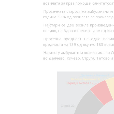
возилата за прва помош и санитетски
Просечната старост на амбулантните
година. 13% од возилата се произвед
Најстари се две возила произведен
возило, на Здравствениот дом од Кич
Просечна вредност на едно возил
вредноста на 139 од вкупно 183 возил
Најмногу амбулантни возила има во Ск
во Делчево, Кичево, Струга, Тетово и