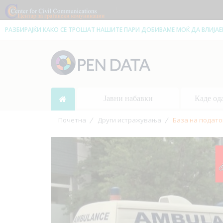
|
РАЗБИРАЈЌИ КАКО СЕ ТРОШАТ НАШИТЕ ПАРИ ДОБИВАМЕ МОЌ ДА ВЛИЈА
Јавни набавки
Каде од
Почетна
Други истражувања
База на подато