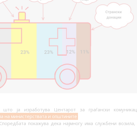
што ја изработува Центарот за граѓански комуникац
ла на министерствата и општините
 Споредбата покажува дека најмногу има службени возила,