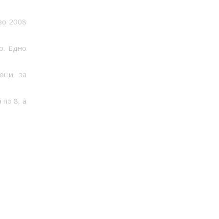
во 2008
о. Едно
тоци за
 по 8, а