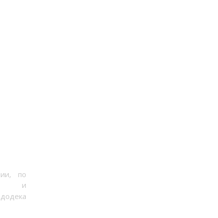
ии, по
и
 додека