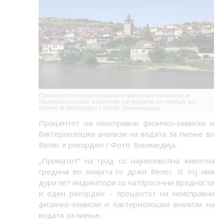
Процентот на неисправни физичко-хемиски и
бактериолошки анализи на водата за пиење во
Велес е рекорден / Фото: Викимедија
„Приматот“ на град со најнеповолна животна
средина во земјата го држи Велес. И тој има
дури пет индикатори со натпросечни вредности
и еден рекорден – процентот на неисправни
физичко-хемиски и бактериолошки анализи на
водата за пиење.