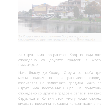
За Струга има поограничен број на податоци
споредено со другите градови / Фото:
Викимедија
Иако блиску до Охрид, Струга се наоѓа три
места подолу на оваа ранг-листа според
квалитетот на животната средина. Иако за
Струга има поограничен број на податоци
споредено со другите градови, сепак и таа како
Струмица и Кочани стои многу лошо според
високата просечна годишна концентрација на