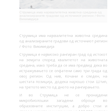
Струмица има најквалитетна животна средина
од анализираните градови од источниот регион
/ Фото: Викимедија
Струмица е највисоко рангиран град од истокот
на земјата според квалитетот на животната
средина, иако треба да се има предвид дека во
истражувањето се опфатени само три града од
овој регион. Од нив, Кочани е следен, на
шестата позиција, додека најлошо стои Штип,
на третото место од дното на рангирањето.
И во Струмица не се пронајдени
микробиолошки загадени оброци во
образовните институции, а добро стои и