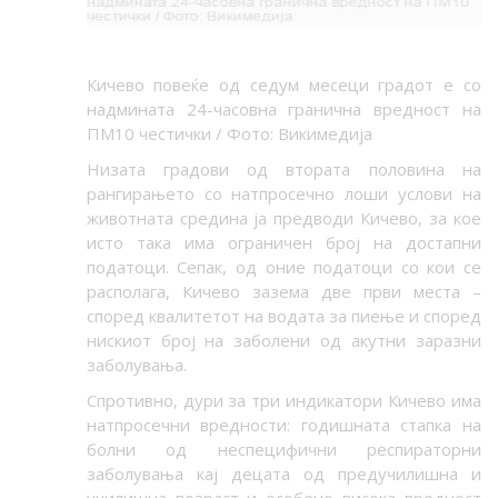
Кичево повеќе од седум месеци градот е со
надмината 24-часовна гранична вредност на
ПМ10 честички / Фото: Викимедија
Низата градови од втората половина на
рангирањето со натпросечно лоши услови на
животната средина ја предводи Кичево, за кое
исто така има ограничен број на достапни
податоци. Сепак, од оние податоци со кои се
располага, Кичево зазема две први места –
според квалитетот на водата за пиење и според
нискиот број на заболени од акутни заразни
заболувања.
Спротивно, дури за три индикатори Кичево има
натпросечни вредности: годишната стапка на
болни од неспецифични респираторни
заболувања кај децата од предучилишна и