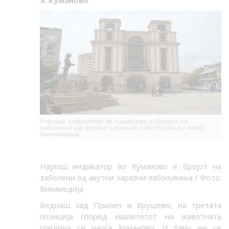
3. Куманово
Најлош индикатор во Куманово е бројот на
заболени од акутни заразни заболувања / Фото:
Викимедија
Веднаш зад Прилеп и Крушево, на третата
позиција според квалитетот на животната
средина се наоѓа Куманово. И таму не се