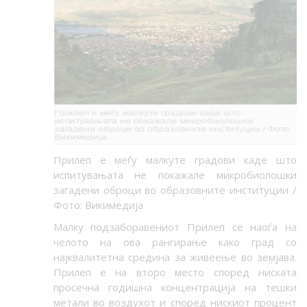
Прилеп е меѓу малкуте градови каде што
испитувањата не покажале микробиолошки
загадени оброци во образовните институции /
Фото: Викимедија
Малку подзаборавениот Прилеп се наоѓа на
челото на ова рангирање како град со
најквалитетна средина за живеење во земјава.
Прилеп е на второ место според ниската
просечна годишна концентрација на тешки
метали во воздухот и според нискиот процент