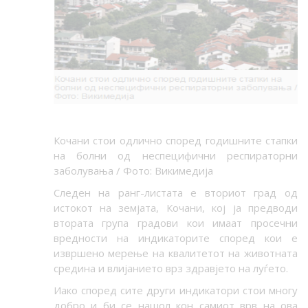
Кочани стои одлично според годишните стапки
на болни од неспецифични респираторни
заболувања / Фото: Викимедија
Следен на ранг-листата е вториот град од
истокот на земјата, Кочани, кој ја предводи
втората група градови кои имаат просечни
вредности на индикаторите според кои е
извршено мерење на квалитетот на животната
средина и влијанието врз здравјето на луѓето.
Иако според сите други индикатори стои многу
добро и би се нашол кон самиот врв на ова