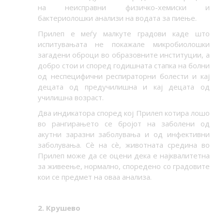
на неисправни физичко-хемиски и
бактериолошки анализи на водата за пиење.
Прилеп е меѓу малкуте градови каде што
испитувањата не покажале микробиолошки
загадени оброци во образовните институции, а
добро стои и според годишната стапка на болни
од неспецифични респираторни болести и кај
децата од предучилишна и кај децата од
училишна возраст.
Два индикатора според кој Прилеп котира лошо
во рангирањето се бројот на заболени од
акутни заразни заболувања и од инфективни
заболувања. Сè на сè, животната средина во
Прилеп може да се оцени дека е најквалитетна
за живеење, нормално, споредено со градовите
кои се предмет на оваа анализа.
2. Крушево