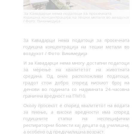
За Кавадарци нема податоци за просечната
годишна концентрација на тешки метали во
воздухот / Фото: Викимедија
И за Кавадарци нема многу достапни податоци
за мерење на квалитетот на животната
средина. Од оние расположливи податоци,
градот стои добро според нискиот број на
денови во годината со надмината 24-часовна
гранична вредност на ПМ10.
Околу просекот е според квалитетот на водата
за пиење, а високи вредности има според
годишните стапки на неспецифични
респираторни болести кај децата од училишна,
а особено од предучилишна возраст.