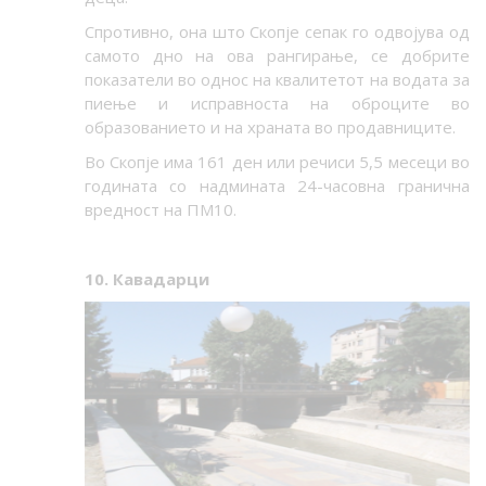
Спротивно, она што Скопје сепак го одвојува од
самото дно на ова рангирање, се добрите
показатели во однос на квалитетот на водата за
пиење и исправноста на оброците во
образованието и на храната во продавниците.
Во Скопје има 161 ден или речиси 5,5 месеци во
годината со надмината 24-часовна гранична
вредност на ПМ10.
10. Кавадарци