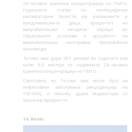
24-часовна гранична концентрација на ПМ10,
годишните стапки на неспецифични
респираторни болести кај училишните и
предучилишните деца, процентот на
микробиолошки загадени оброци во
образовните установи и процентот на
микробиолошки неисправни прехранбени
производи.
Тетово има дури 285 денови во годината или
цели 9,5 месеци со надмината 24-часовна
гранична концентрација на ПМ10.
Спротивно, во Тетово има низок број на
инфективни заболувања (инциденција на
100.000), и неколку други индикатори со
просечни вредности.
14. Велес