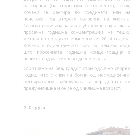
рангирање (на второ или трето место), сепак,
Кочани се рангира во средината, или на
почетокот од втората половина на листата.
Главната причина за ова е убедливо највисоката
просечна годишна концентрација на тешки
метали во воздухот измерена во 2014 година.
Кочани е единствениот град во земјава каде
што просечната годишна концентрација е
повисока од максимално дозволената.
Спротивно на ова, градот стои одлично според
годишните стапки на болни од неспецифични
респираторни заболувања и кај децата од
предучилишна и оние од училишна возраст.
7. Струга