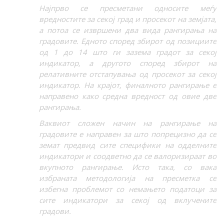
Најпрво се пресметани односите меѓу
вредностите за секој град и просекот на земјата,
а потоа се извршени два вида рангирања на
градовите. Едното според збирот од позициите
од 1 до 14 што ги зазема градот за секој
индикатор, а другото според збирот на
релативните отстапувања од просекот за секој
индикатор. На крајот, финалното рангирање е
направено како средна вредност од овие две
рангирања.
Ваквиот сложен начин на рангирање на
градовите е направен за што попрецизно да се
земат предвид сите специфики на одделните
индикатори и соодветно да се валоризираат во
вкупното рангирање. Исто така, со вака
избраната методологија на пресметка се
избегна проблемот со немањето податоци за
сите индикатори за секој од вклучените
градови.