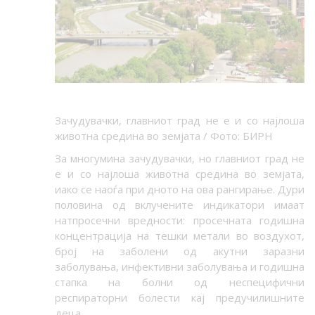
Зачудувачки, главниот град не е и со најлоша
животна средина во земјата / Фото: БИРН
За многумина зачудувачки, но главниот град не
е и со најлоша животна средина во земјата,
иако се наоѓа при дното на ова рангирање. Дури
половина од вклучените индикатори имаат
натпросечни вредности: просечната годишна
концентрација на тешки метали во воздухот,
број на заболени од акутни заразни
заболувања, инфективни заболувања и годишна
стапка на болни од неспецифични
респираторни болести кај предучилишните
деца.