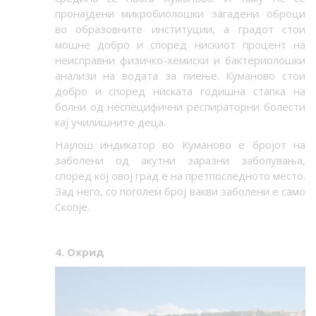
пронајдени микробиолошки загадени оброци
во образовните институции, а градот стои
мошне добро и според нискиот процент на
неисправни физичко-хемиски и бактериолошки
анализи на водата за пиење. Куманово стои
добро и според ниската годишна стапка на
болни од неспецифични респираторни болести
кај училишните деца.
Најлош индикатор во Куманово е бројот на
заболени од акутни заразни заболувања,
според кој овој град е на претпоследното место.
Зад него, со поголем број вакви заболени е само
Скопје.
4. Охрид