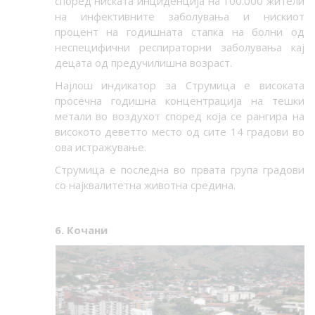
според ниската инциденција на 100.000 жители
на инфективните заболувања и нискиот
процент на годишната стапка на болни од
неспецифични респираторни заболувања кај
децата од предучилишна возраст.
Најлош индикатор за Струмица е високата
просечна годишна концентрација на тешки
метали во воздухот според која се рангира на
високото деветто место од сите 14 градови во
ова истражување.
Струмица е последна во првата група градови
со најквалитетна животна средина.
6. Кочани