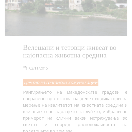
Велешани и тетовци живеат во
најопасна животна средина
02/11/2015
Центар за граѓански комуникации
Рангирањето на македонските градови е
направено врз основа на девет индикатори за
мерење на квалитетот на животната средина и
влијанието по здравјето на луѓето, избрани по
примерот на слични вакви истражувања во
светот и според расположливоста на
податоците во земјава.