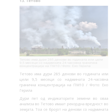
13. Тетово
Тетово има дури 285 денови во годината или
цели 9,5 месеци со надмината 24-часовна
гранична концентрација на ПМ10 / Фото: Еко
Герила
Дури пет од индикаторите земени во оваа
анализа во Тетово имаат рекордна вредност во
земјата. Тоа се бројот на денови со надмината