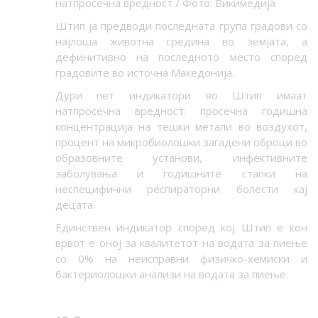
натпросечна вредност / Фото: Викимедија
Штип ја предводи последната група градови со
најлоша животна средина во земјата, а
дефинитивно на последното место според
градовите во источна Македонија.
Дури пет индикатори во Штип имаат
натпросечна вредност: просечна годишна
концентрација на тешки метали во воздухот,
процент на микробиолошки загадени оброци во
образовните установи, инфективните
заболувања и годишните стапки на
неспецифични респираторни болести кај
децата.
Единствен индикатор според кој Штип е кон
врвот е оној за квалитетот на водата за пиење
со 0% на неисправни физичко-хемиски и
бактериолошки анализи на водата за пиење.