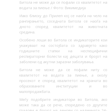
Битола не може да се пофали со квалитетот на
водата за пиење / Фото: Викимедија
Иако блиску до Прилеп кој се наоѓа на чело на
рангирањето, соседната Битола се наоѓа на
дното според квалитетот на животната
средина.
Особено лоши во Битола се индикаторите кои
укажуваат на состојбата со здравјето како
годишните стапки на неспецифични
респираторни болести кај децата и бројот на
заболени од акутни заразни заболувања.
Битола не може да се пофали ниту со
квалитетот на водата за пиење, а околу
просекот е според квалитетот на храната во
образованите институции и во
малопродажбата.
Меѓу подобрите индикатори во Битола, ако
може така да се рече, споредено со другите
градови е бројот на денови со надмината 24-