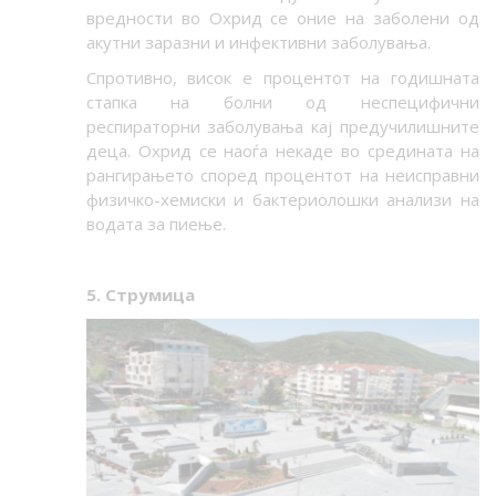
вредности во Охрид се оние на заболени од
акутни заразни и инфективни заболувања.
Спротивно, висок е процентот на годишната
стапка на болни од неспецифични
респираторни заболувања кај предучилишните
деца. Охрид се наоѓа некаде во средината на
рангирањето според процентот на неисправни
физичко-хемиски и бактериолошки анализи на
водата за пиење.
5. Струмица