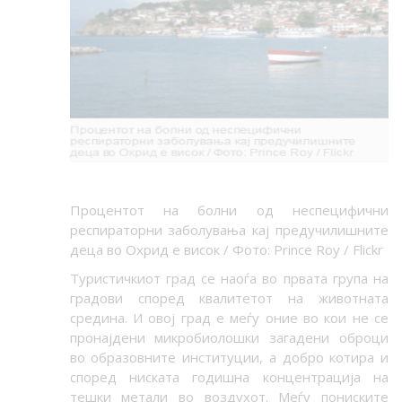
Процентот на болни од неспецифични
респираторни заболувања кај предучилишните
деца во Охрид е висок / Фото: Prince Roy / Flickr
Туристичкиот град се наоѓа во првата група на
градови според квалитетот на животната
средина. И овој град е меѓу оние во кои не се
пронајдени микробиолошки загадени оброци
во образовните институции, а добро котира и
според ниската годишна концентрација на
тешки метали во воздухот. Меѓу пониските