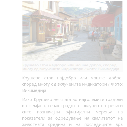
Крушево стои најдобро или мошне добро,
според многу од вклучените индикатори / Фото:
Викимедија
Иако Крушево не спаѓа во најголемите градови
во земјава, сепак градот е вклучен во речиси
сите позначајни официјални мерења на
показатели за одредување на квалитетот на
животната средина и на последиците врз