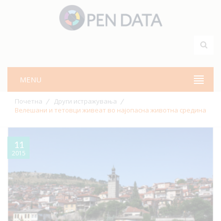
MENU
Почетна
Други истражувања
Велешани и тетовци живеат во најопасна животна средина
11
2015