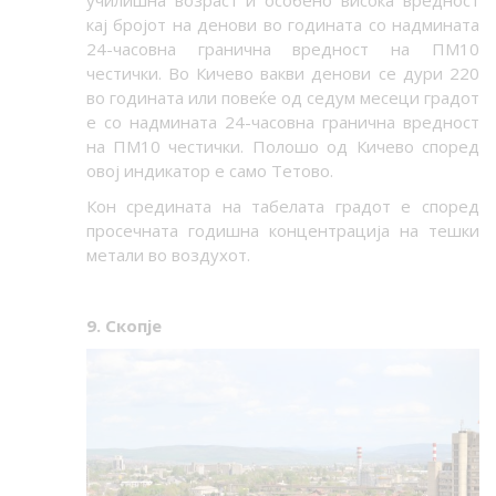
училишна возраст и особено висока вредност
кај бројот на денови во годината со надмината
24-часовна гранична вредност на ПМ10
честички. Во Кичево вакви денови се дури 220
во годината или повеќе од седум месеци градот
е со надмината 24-часовна гранична вредност
на ПМ10 честички. Полошо од Кичево според
овој индикатор е само Тетово.
Кон средината на табелата градот е според
просечната годишна концентрација на тешки
метали во воздухот.
9. Скопје