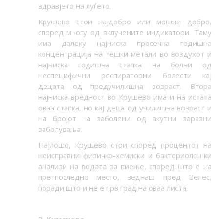
здравјето на луѓето.
Крушево стои најдобро или мошне добро,
според многу од вклучените индикатори. Таму
има далеку најниска просечна годишна
концентрација на тешки метали во воздухот и
најниска годишна стапка на болни од
неспецифични респираторни болести кај
децата од предучилишна возраст. Втора
најниска вредност во Крушево има и на истата
оваа стапка, но кај деца од училишна возраст и
на бројот на заболени од акутни заразни
заболувања.
Најлошо, Крушево стои според процентот на
неисправни физичко-хемиски и бактериолошки
анализи на водата за пиење, според што е на
претпоследно место, веднаш пред Велес,
поради што и не е прв град на оваа листа.