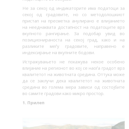
Не за секој од индикаторите има податоци за
секој од градовите, но со методолошкиот
пристап на пресметка анулирано е влијанието
на нееднаквата достапност на податоците врз
вкупното рангирање. За подобар увид во
позиционираноста на секој град, како и на
разликите меѓу градовите, направено е
индексирање на вкупните бодови.
Истражувањето не покажува некое особено
влијание на регионот во кој се наоѓа градот врз
квалитетот на животната средина. Оттука може
да се заклучи дека квалитетот на животната
средина во голема мера зависи од состојбите
во самите градови како микро простор.
1. Прилеп