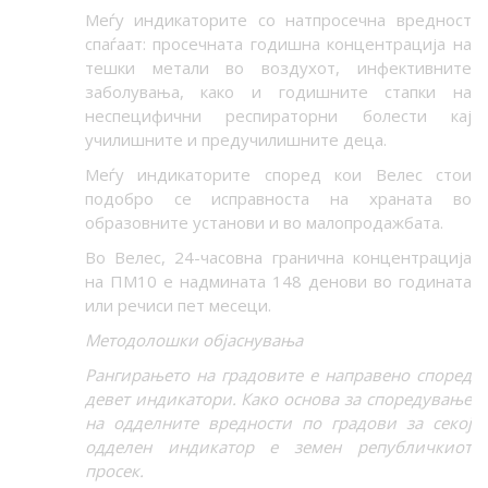
Меѓу индикаторите со натпросечна вредност
спаѓаат: просечната годишна концентрација на
тешки метали во воздухот, инфективните
заболувања, како и годишните стапки на
неспецифични респираторни болести кај
училишните и предучилишните деца.
Меѓу индикаторите според кои Велес стои
подобро се исправноста на храната во
образовните установи и во малопродажбата.
Во Велес, 24-часовна гранична концентрација
на ПМ10 е надмината 148 денови во годината
или речиси пет месеци.
Методолошки објаснувања
Рангирањето на градовите е направено според
девет индикатори. Како основа за споредување
на одделните вредности по градови за секој
одделен индикатор е земен републичкиот
просек.