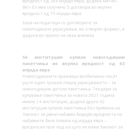
вредност од 284 илјади евра, додека Метал-
Вет-Ел има склучено 5 договори во вкупна
вредност од 75 илјади евра.
База на податоци со договорите за
новогодишно украсување, во отворен формат, е
дадена во прилог на оваа анализа.
5
6
институции купиле новогодишни
пакетчиња во вкупна вредност од 6
3
илјада евра
Новогодишните празници вообичаено носат
уште еден трошок покрај украсувањето – за
новогодишни детски пакетчиња. Тендери за
купување пакетчиња за новата 2021 година
имале 14 институции, додека други 4
2
институции купиле пакетчиња без примена на
Законот за јавни набавки бидејќи вредноста на
набавките била помала од илјада евра –
вредносен праг под кој што не важи Законот за