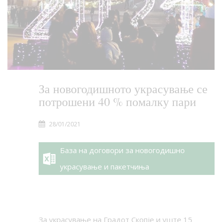
За новогодишното украсување се
потрошени 40 % помалку пари
28/01/2021
База на договори за новогодишно
украсување и пакетчиња
За украсување на Градот Скопје и уште 15