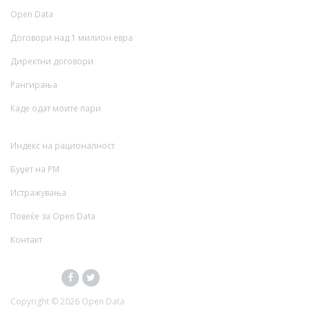
Open Data
Договори над 1 милион евра
Директни договори
Рангирања
Каде одат моите пари
Индекс на рационалност
Буџет на РМ
Истражувања
Повеќе за Open Data
Контакт
Copyright ©
2026 Open Data