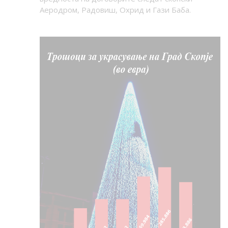
Аеродром, Радовиш, Охрид и Гази Баба.