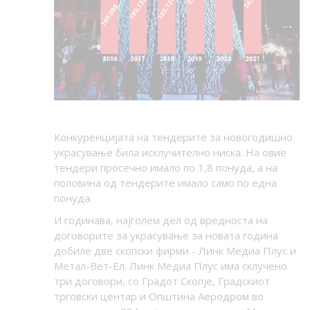
Конкуренцијата на тендерите за новогодишно
украсување била исклучително ниска. На овие
тендери просечно имало по 1,8 понуда, а на
половина од тендерите имало само по една
понуда.
И годинава, најголем дел од вредноста на
договорите за украсување за новата година
добиле две скопски фирми - Линк Медиа Плус и
Метал-Вет-Ел. Линк Медиа Плус има склучено
три договори, со Градот Скопје, Градскиот
трговски центар и Општина Аеродром во