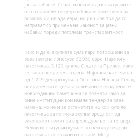
јавни набавки. Сепак, и некои од институциите
што спровеле тендер набавиле пакетчиња за
помалку од илјада евра, но решиле тоа да го
направат со примена на Законот за јавни
набавки поради поголема транспарентност.
Како и да е, вкупната сума пари потрошени за
оваа намена изнесува 6
2
.
950
евра. Најмногу
пакетчиња, 3.120 купила Општина Прилеп, иако
со ниска поединечна цена. Најскапи пакетчиња
од 1.249 денари купила Општина Новаци. Сепак,
поединечните цени и количините на купените
новогодишни пакетчиња се познати само за
оние институции кои имале тендер за оваа
намена, но не и за останатите 4
2
кои купиле
пакетчиња за пониска вкупна вредност од
законскиот лимит за спроведување на тендер.
Некои институции купиле по неколку видови
пакетчиња, поевтини и поскапи. Меѓу