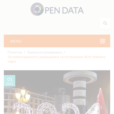
MENU
Почетна
Бази и истражувања
За новогодишното украсување се потрошени 40 % помалку
пари
01
2021