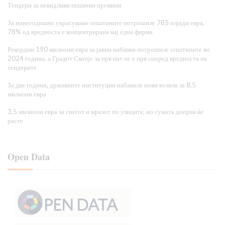
Тендери за невидливи пешачки премини
За новогодишно украсување општините потрошиле 785 илјади евра,
78% од вредноста е концентрирана кај една фирма
Рекордни 190 милиони евра за јавни набавки потрошиле општините во
2024 година, а Градот Скопје за прв пат не е прв според вредноста на
тендерите
За две години, државните институции набавиле нови возила за 8,5
милиони евра
3,5 милиони евра за снегот и мразот по улиците, но сумата допрва ќе
расте
Open Data