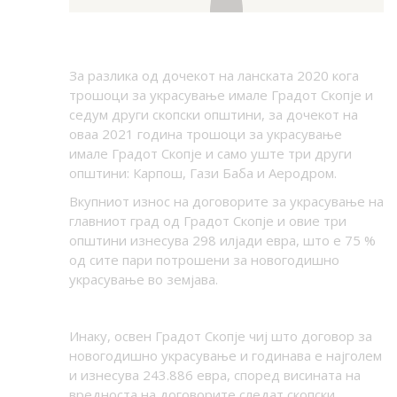
За разлика од дочекот на ланската 2020 кога
трошоци за украсување имале Градот Скопје и
седум други скопски општини, за дочекот на
оваа 2021 година трошоци за украсување
имале Градот Скопје и само уште три други
општини: Карпош, Гази Баба и Аеродром.
Вкупниот износ на договорите за украсување на
главниот град од Градот Скопје и овие три
општини изнесува 298 илјади евра, што е 75 %
од сите пари потрошени за новогодишно
украсување во земјава.
Инаку, освен Градот Скопје чиј што договор за
новогодишно украсување и годинава е најголем
и изнесува 243.886 евра, според висината на
вредноста на договорите следат скопски