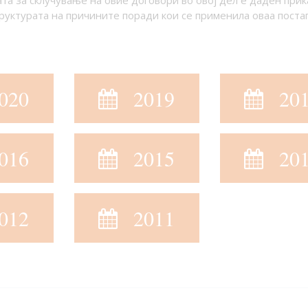
та за склучување на овие договори во овој дел е даден прик
руктурата на причините поради кои се применила оваа постап
020
2019
20
016
2015
20
012
2011