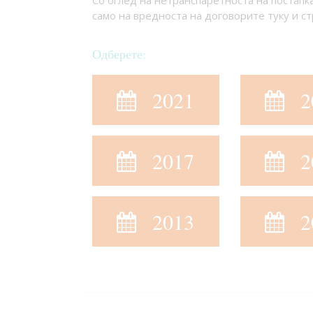
Со оглед на нетранспаретноста на постапка
само на вредноста на договорите туку и ст
Одберете:
2021
2
2017
2
2013
2