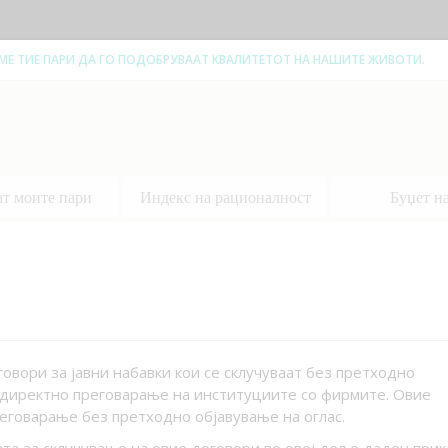
ЕМЕ ТИЕ ПАРИ ДА ГО ПОДОБРУВААТ КВАЛИТЕТОТ НА НАШИТЕ ЖИВОТИ.
ат моите пари
Индекс на рационалност
Буџет н
вори за јавни набавки кои се склучуваат без претходно
а директно преговарање на институциите со фирмите. Овие
преговарање без претходно објавување на оглас.