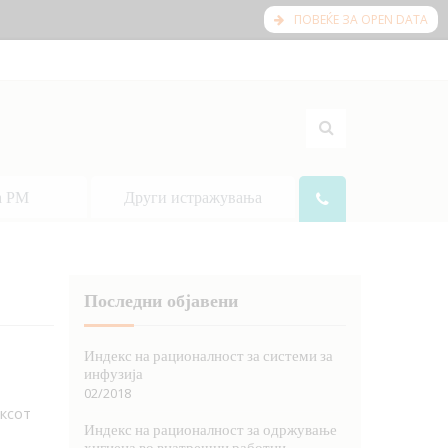
ПОВЕЌЕ ЗА OPEN DATA
а РМ
Други истражувања
Последни објавени
Индекс на рационалност за системи за
инфузија
02/2018
ксот
Индекс на рационалност за одржување
хигиена во внатрешни работни