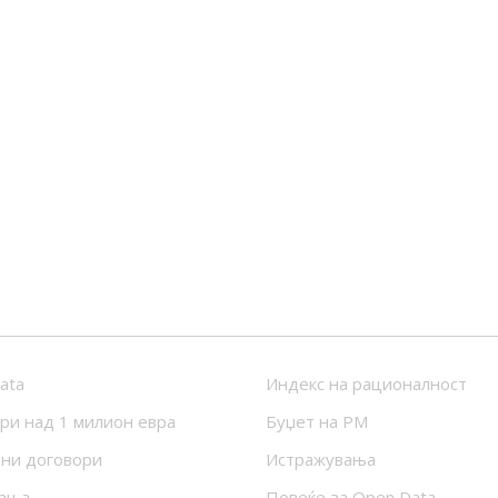
ata
Индекс на рационалност
ри над 1 милион евра
Буџет на РМ
ни договори
Истражувања
ања
Повеќе за Open Data