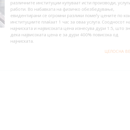
различните институции купуваат исти производи, услуг
работи. Во набавката на физичко обезбедување,
евидентирани се огромни разлики помеѓу цените по ко
институциите плаќаат 1 час за оваа услуга. Соодносот н
најниската и највисоката цена изнесува дури 1:5, што з
дека највисоката цена е за дури 400% повисока од
најниската.
ЦЕЛОСНА В