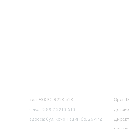
тел: +389 2 3213 513
Open D
факс: +389 2 3213 513
Догово
адреса: бул. Кочо Рацин бр. 26-1/2
Директ
Рангир