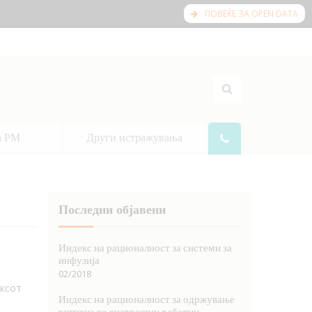
ПОВЕЌЕ ЗА OPEN DATA
а РМ
Други истражувања
Последни објавени
Индекс на рационалност за системи за
инфузија
02/2018
ксот
Индекс на рационалност за одржување
хигиена во внатрешни работни