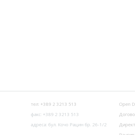
тел: +389 2 3213 513
Open D
факс: +389 2 3213 513
Догово
адреса: бул. Кочо Рацин бр. 26-1/2
Директ
Рангир