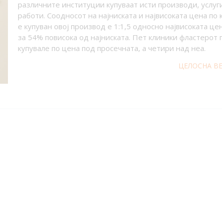
различните институции купуваат исти производи, услуг
работи. Соодносот на најниската и највисоката цена по 
е купуван овој производ е 1:1,5 односно највисоката це
за 54% повисока од најниската. Пет клиники фластерот 
купувале по цена под просечната, а четири над неа.
ЦЕЛОСНА В