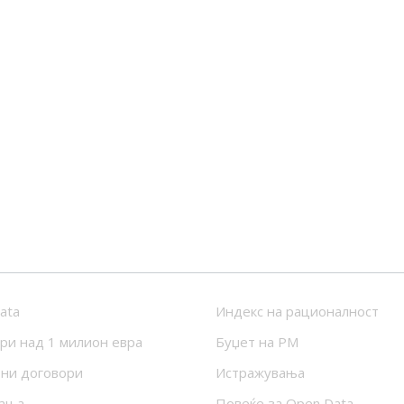
ata
Индекс на рационалност
ри над 1 милион евра
Буџет на РМ
ни договори
Истражувања
ања
Повеќе за Open Data