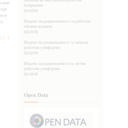
и или
површини
која
02/2018
на е
Индекс на рационалност за работни
го
обувки-кломпи
02/2018
ЕСТ
Индекс на рационалност за зимски
работни униформи
02/2018
Индекс на рационалност за летни
работни униформи
02/2018
Open Data